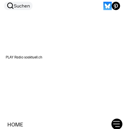
Suchen
PLAY Radio soaktuell.ch
HOME