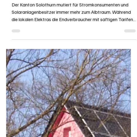
Redaktion soaktuell.ch
4. Juni
4 Min. Lesezeit
KANTON SOLOTHURN
Abzocke in der Strompreishölle: Wie
Solarproduzenten bluten und „stromkonto.ch“
Rettung bringt