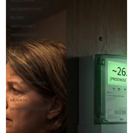
SOLOTHURN
NACHBARSCHAFT
INLAND
WIRTSCHAFT
VERMISCHTES
RATGEBER
IN EIGENER
SACHE
KOMMENTARE
LESERBRIEFE
PUBLIREPORTAGEN
TOPSTORY
MUGA'26
GEMEINDEPORTRÄTS