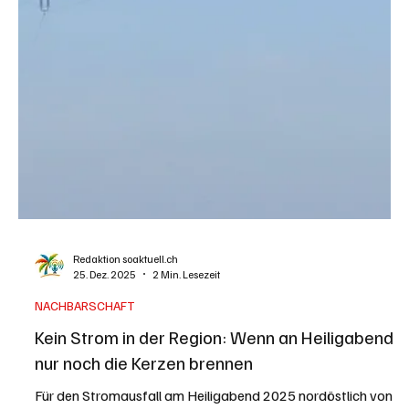
Redaktion soaktuell.ch
11. Jan.
4 Min. Lesezeit
INLAND
Sagt den örtlichen Stromversorgern langsam
goodbye
Seit dem 1. Januar 2026 geht die Schere bei den
Strompreisen in der Schweiz weiter auseinander. Während
einige Stromversorger gut und im Interesse der
Stromverbraucher arbeiten, wursteln einige von Pleiten über
Pech in die nächste Panne. Durchschnittlich ist der
Strompreis schweizweit leicht gesunken. Doch nicht überall.