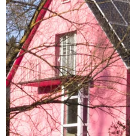
Der Kanton Solothurn mutiert für Stromkonsumenten und
Solaranlagenbesitzer immer mehr zum Albtraum. Während
die lokalen Elektras die Endverbraucher mit saftigen Tarifen
zur Kasse bitten, speisen sie die privaten Photovoltaik-
Pioniere mit mickrigen Brosamen ab. Ein absurdes System,
bei dem am Ende alle drauflegen – ausser den Stromfürsten.
Doch eine digitale Lösung aus der Region bricht nun das
Monopol: das virtuelle Stromkonto. Das Solothurner Strom-
Paradoxon: Teuer einkaufen