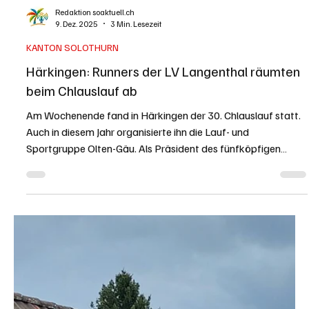
Redaktion soaktuell.ch
22. Dez. 2025
6 Min. Lesezeit
INLAND
Photovoltaik-Anlage lohnt sich, wegen lokalen
Stromfürsten und sinkenden Investitionskosten
In der Schweiz ist das Thema Strompreise seit Jahren ein
Dauerbrenner. Während die Tarife 2024 Rekordhöhen
erreichten, zeigt sich für 2025 und 2026 ein differenziertes
Bild: Die Preise sinken zwar leicht, bleiben aber auf einem