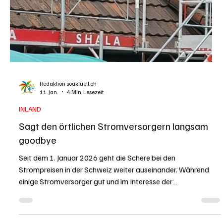
Die Schweiz ist teuer – das ist kein Geheimnis. Doch wer im
„magischen Dreieck“ zwischen Zürich, Basel und Bern lebt,
steht vor einer knallharten Rechenaufgabe: Lohnt sich der
Kanton Solothurn mit seinen günstigen Mieten, oder fährt
man im steuerlich attraktiveren Aargau besser? Ein
Faktencheck am Beispiel einer Familie mit zwei Kindern. KI-
generiertes Bild von Gemini. Wer heute als Familie mit zwei
Kindern den Umzugswagen packt, schaut nicht mehr nur auf
die Aussicht. Die mo