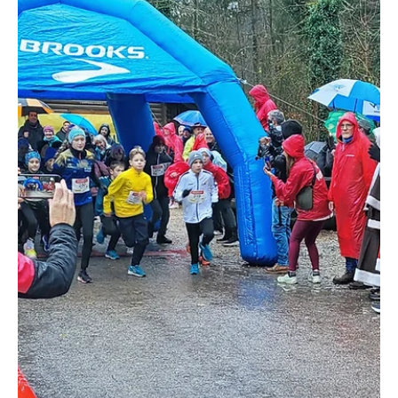
Redaktion soaktuell.ch
16. Okt. 2025
4 Min. Lesezeit
KANTON SOLOTHURN
Eine vernünftige PV-Anlage lohnt sich auch ohne
Einspeisevergütung
Ende September gab es ein riesiges Medienecho, als die
neuen Strompreise für 2026 bekannt wurden. Gerade im
Kanton Solothurn sind die Strompreise bis heute Tagesthema
bei der Bevölkerung und werden es auch bleiben, wenn im