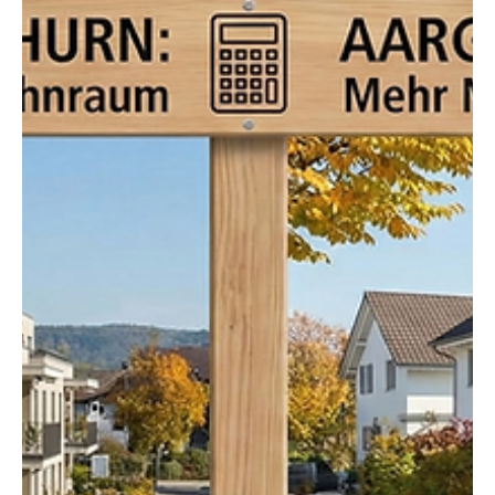
Redaktion soaktuell.ch
22. März
6 Min. Lesezeit
KANTON SOLOTHURN
Strom: Die grosse Kluft zwischen Solar-
Pionieren und „Abzocker-Gemeinden“
Während in den ersten Schweizer Gemeinden der Strom am
Mittag fast geschenkt ist, herrscht vielerorts noch Steinzeit-
Logik: Wer tagsüber Strom verbraucht, zahlt den
Höchstpreis – selbst wenn die Sonne brennt und PV-Anlagen
Überschüsse erwirtschaften ohne Ende. Anstatt den
Stromverbrauch während dem Tag mit günstigen Tarifen zu
fördern, wird vielerorts noch immer abgezockt wie
vorgestern. Doch jetzt gibt es eine Lösung für Besitzer von
Photovoltaikanlagen (PV). Symbolbild von