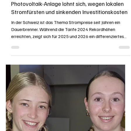
NACHBARSCHAFT
Kein Strom in der Region: Wenn an Heiligabend
nur noch die Kerzen brennen
Für den Stromausfall am Heiligabend 2025 nordöstlich von
Langenthal war primär die Witterung verantwortlich. Nach
Angaben des Energieunternehmens BKW, welches das
betroffene Netz in dieser Region betreibt, führten zwei
Faktoren zu dem Unterbruch: Auf den Stromleitungen hatte
sich Eis angesammelt. In Kombination mit der Last des Eises
verursachte die starke Biese Störungen im Leitungsnetz.
Symbolbild von himmelststrom_grossi1985 / pixelio.de Der
Stromausfall ereignete sich am