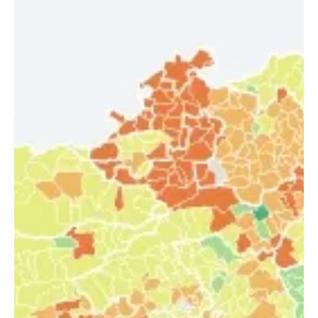
Redaktion soaktuell.ch
9. Dez. 2025
3 Min. Lesezeit
KANTON SOLOTHURN
Härkingen: Runners der LV Langenthal räumten
beim Chlauslauf ab
Am Wochenende fand in Härkingen der 30. Chlauslauf statt.
Auch in diesem Jahr organisierte ihn die Lauf- und
Sportgruppe Olten-Gäu. Als Präsident des fünfköpfigen
Organisationskomitees fungierte Rolf Baumann. Das OK
rechnete mit 400 Läuferinnen und Läufern - doch es kamen
über 550 aus der ganzen Schweiz. Die Athletinnen und
Athleten der Leichtathletikvereinigung Langenthal trumpften
im solothurnischen Gäu gross auf und holten gleich neun
Podestplätze. LV Langenthal / Stefan H