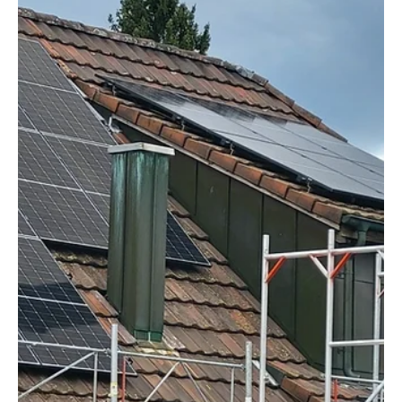
Redaktion soaktuell.ch
20. Feb.
3 Min. Lesezeit
RATGEBER
Mieten oder Steuern: Aargau oder Solothurn?
Wo sparen Familien 2026 wirklich?