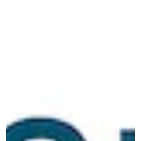
Redaktion soaktuell.ch
12. Juni
2 Min. Lesezeit
KANTON SOLOTHURN
Blaulicht und Teamgeist: Gelungene
Einsatzübung der Jugendfeuerwehr Gäu
Am Donnerstagabend, 11. Juni 2026, stand das Gäu ganz im
Zeichen des Feuerwehrnachwuchses. Die Jugendfeuerwehr
(JFW) Gäu absolvierte ihre grosse Einsatzübung und bewies
eindrücklich ihr Können. Video: soaktuell.ch Das
Übungsszenario verlangte den Jugendlichen einiges ab: Auf
dem Areal von Truck Center TRAVECO an der
Industriestrasse in Oberbuchsiten ereignete sich ein
Arbeitsunfall. Zwei verletzte Personen mussten geborgen
und ein brennender Lieferwagen gelöscht werden. Es mu