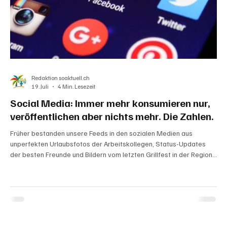
Redaktion soaktuell.ch
19. Juli
4 Min. Lesezeit
Social Media: Immer mehr konsumieren nur,
veröffentlichen aber nichts mehr. Die Zahlen.
Früher bestanden unsere Feeds in den sozialen Medien aus
unperfekten Urlaubsfotos der Arbeitskollegen, Status-Updates
der besten Freunde und Bildern vom letzten Grillfest in der Region.
Heute dominieren Influencer, gesponserte Werbung und von
Algorithmen empfohlene Kurzvideos. Eine Analyse über das
Phänomen der "Lurker", die grassierende Social-Media-Müdigkeit
und warum wir uns zunehmend in die Unsichtbarkeit flüchten. Es ist
der Tod von Social Media, weil kaum mehr etwas "so