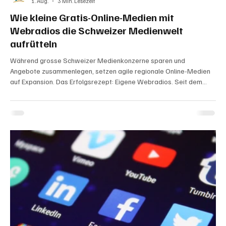
1. Aug.
3 Min. Lesezeit
Wie kleine Gratis-Online-Medien mit
Webradios die Schweizer Medienwelt
aufrütteln
Während grosse Schweizer Medienkonzerne sparen und
Angebote zusammenlegen, setzen agile regionale Online-Medien
auf Expansion. Das Erfolgsrezept: Eigene Webradios. Seit dem
Start von Radio soaktuell.ch (am 1. Juni 2026) zeigt sich, wie
exklusive Musik und künstliche Intelligenz die regionale
Medienlandschaft verändern – und für einen beispiellosen Traffic-
Schub sorgen. Am 1. Juli ging das nächste solche Projekt an den
Start, "Radio Schaffhuuse". KI-generiertes Bild (Gemini) D