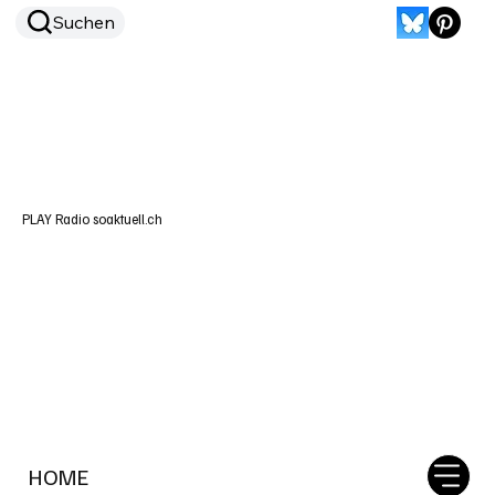
Suchen
PLAY Radio soaktuell.ch
HOME