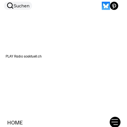
Suchen
PLAY Radio soaktuell.ch
HOME