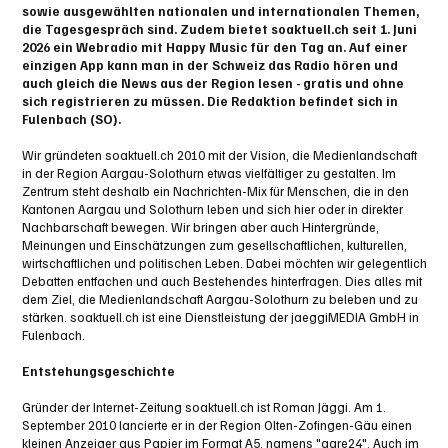
sowie ausgewählten nationalen und internationalen Themen,
die Tagesgespräch sind. Zudem bietet soaktuell.ch seit 1. Juni
2026 ein Webradio mit Happy Music für den Tag an. Auf einer
einzigen App kann man in der Schweiz das Radio hören und
auch gleich die News aus der Region lesen - gratis und ohne
sich registrieren zu müssen. Die Redaktion befindet sich in
Fulenbach (SO).
Wir gründeten soaktuell.ch 2010 mit der Vision, die Medienlandschaft
in der Region Aargau-Solothurn etwas vielfältiger zu gestalten. Im
Zentrum steht deshalb ein Nachrichten-Mix für Menschen, die in den
Kantonen Aargau und Solothurn leben und sich hier oder in direkter
Nachbarschaft bewegen. Wir bringen aber auch Hintergründe,
Meinungen und Einschätzungen zum gesellschaftlichen, kulturellen,
wirtschaftlichen und politischen Leben. Dabei möchten wir gelegentlich
Debatten entfachen und auch Bestehendes hinterfragen. Dies alles mit
dem Ziel, die Medienlandschaft Aargau-Solothurn zu beleben und zu
stärken. soaktuell.ch ist eine Dienstleistung der jaeggiMEDIA GmbH in
Fulenbach.
Entstehungsgeschichte
Gründer der Internet-Zeitung soaktuell.ch ist Roman Jäggi. Am 1.
September 2010 lancierte er in der Region Olten-Zofingen-Gäu einen
kleinen Anzeiger aus Papier im Format A5, namens "aare24". Auch im