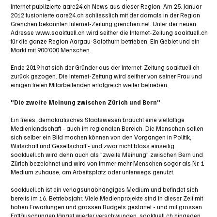
Internet publizierte aare24.ch News aus dieser Region. Am 25. Januar
2012 fusionierte aare24.ch schliesslich mit der damals in der Region
Grenchen bekannten Internet-Zeitung grenchen.net. Unter der neuen
Adresse
www.soaktuell.ch
wird seither die Internet-Zeitung soaktuell.ch
für die ganze Region Aargau-Solothurn betrieben. Ein Gebiet und ein
Markt mit 900'000 Menschen.
Ende 2019 hat sich der Gründer aus der Internet-Zeitung soaktuell.ch
zurück gezogen. Die Internet-Zeitung wird seither von seiner Frau und
einigen freien Mitarbeitenden erfolgreich weiter betrieben.
"Die zweite Meinung zwischen Zürich und Bern"
Ein freies, demokratisches Staatswesen braucht eine vielfältige
Medienlandschaft - auch im regionalen Bereich. Die Menschen sollen
sich selber ein Bild machen können von den Vorgängen in Politik,
Wirtschaft und Gesellschaft - und zwar nicht bloss einseitig.
soaktuell.ch wird denn auch als "zweite Meinung" zwischen Bern und
Zürich bezeichnet und wird von immer mehr Menschen sogar als Nr. 1
Medium zuhause, am Arbeitsplatz oder unterwegs genutzt.
soaktuell.ch ist ein verlagsunabhängiges Medium und befindet sich
bereits im 16. Betriebsjahr. Viele Medienprojekte sind in dieser Zeit mit
hohen Erwartungen und grossen Budgets gestartet - und mit grossen
Enttäuschungen längst wieder verschwunden. soaktuell.ch hingegen