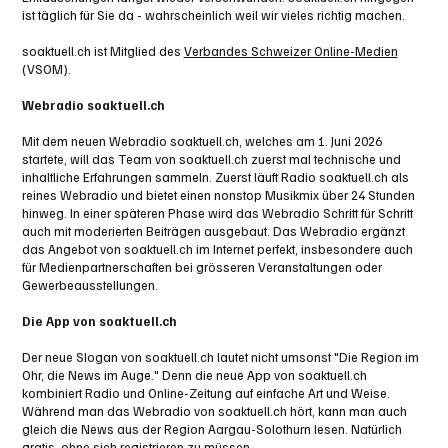
ist täglich für Sie da - wahrscheinlich weil wir vieles richtig machen.
soaktuell.ch ist Mitglied des
Verbandes Schweizer Online-Medien
(VSOM).
Webradio soaktuell.ch
Mit dem neuen Webradio soaktuell.ch, welches am 1. Juni 2026
startete, will das Team von soaktuell.ch zuerst mal technische und
inhaltliche Erfahrungen sammeln. Zuerst läuft Radio soaktuell.ch als
reines Webradio und bietet einen nonstop Musikmix über 24 Stunden
hinweg. In einer späteren Phase wird das Webradio Schritt für Schritt
auch mit moderierten Beiträgen ausgebaut. Das Webradio ergänzt
das Angebot von soaktuell.ch im Internet perfekt, insbesondere auch
für Medienpartnerschaften bei grösseren Veranstaltungen oder
Gewerbeausstellungen.
Die App von soaktuell.ch
Der neue Slogan von soaktuell.ch lautet nicht umsonst "Die Region im
Ohr, die News im Auge." Denn die neue App von soaktuell.ch
kombiniert Radio und Online-Zeitung auf einfache Art und Weise.
Während man das Webradio von soaktuell.ch hört, kann man auch
gleich die News aus der Region Aargau-Solothurn lesen. Natürlich
gratis, ohne sich registrieren zu müssen.