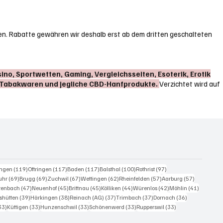
lten. Rabatte gewähren wir deshalb erst ab dem dritten geschalteten
ino, Sportwetten, Gaming, Vergleichsseiten, Esoterik, Erotik
, Tabakwaren und jegliche CBD-Hanfprodukte.
Verzichtet wird auf
eiträge
119 Beiträge
117 Beiträge
117 Beiträge
100 Beiträge
97 Beiträge
ingen
(119)
Oftringen
(117)
Baden
(117)
Balsthal
(100)
Rothrist
(97)
0 Beiträge
69 Beiträge
69 Beiträge
67 Beiträge
62 Beiträge
57 Beiträge
57 Beiträg
uhr
(69)
Brugg
(69)
Zuchwil
(67)
Wettingen
(62)
Rheinfelden
(57)
Aarburg
(57)
iträge
47 Beiträge
45 Beiträge
45 Beiträge
44 Beiträge
42 Beiträge
41 Beiträ
itenbach
(47)
Neuenhof
(45)
Brittnau
(45)
Kölliken
(44)
Würenlos
(42)
Möhlin
(41)
Beiträge
39 Beiträge
38 Beiträge
37 Beiträge
37 Beiträge
36 Beiträge
shütten
(39)
Härkingen
(38)
Reinach (AG)
(37)
Trimbach
(37)
Dornach
(36)
33 Beiträge
33 Beiträge
33 Beiträge
33 Beiträge
33 Beiträge
33)
Küttigen
(33)
Hunzenschwil
(33)
Schönenwerd
(33)
Rupperswil
(33)