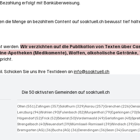
 Bezahlung erfolgt mit Banküberweisung.
ollen die Menge an bezahltem Content auf soaktuell.ch bewusst tief ha
nt werden.
Wir verzichten auf die Publikation von Texten über Cas
line-Apotheken (Medikamente), Waffen, alkoholische Getränke
pricht.
il. Schicken Sie uns Ihre Textideen an
info@soaktuell.ch
Die 50 aktivsten Gemeinden auf soaktuell.ch
551 Beiträge
357 Beiträge
329 Beiträge
257 Beiträge
226 B
Olten
(551)
Zofingen
(357)
Solothurn
(329)
Aarau
(257)
Grenchen
(226)
Oens
94 Beiträge
90 Beiträge
82 Beiträge
79 Beiträge
7
Lenzburg
(94)
Wohlen
(90)
Fulenbach
(82)
Murgenthal
(79)
Egerkingen
(70)
S
52 Beiträge
52 Beiträge
50 Beiträge
49 Beiträge
48 Be
Hägendorf
(52)
Frick
(52)
Biberist
(50)
Vordemwald
(49)
Gerlafingen
(48)
Spre
40 Beiträge
39 Beiträge
39 Beiträge
39 
Strengelbach
(40)
Neuendorf
(39)
Mümliswil-Ramiswil
(39)
Windisch
(39)
Gla
36 Beiträge
36 Beiträge
36 Beiträge
34 Beiträge
Bremgarten (AG)
(36)
Buchs (AG)
(36)
Derendingen
(36)
Seon
(34)
Gunzgen
(