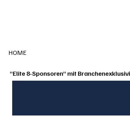
HOME
RADIO "live"
Aargau
Solothurn
Gem
"Elite 8-Sponsoren" mit Branchenexklusivi