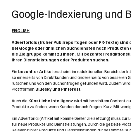
Google-Indexierung und B
ENGLISH
Advertorials (früher Publireportagen oder PR-Texte) sin
bei Google oder ähnlichen Suchdiensten nach Produkten od
die Zielgruppe kommt zu Ihnen. Mit bezahlter redaktione
Ihren Dienstleistungen oder Produkten suchen.
Ein
bezahlter Artikel
erscheint im redaktionellen Bereich der I
so einerseits von Direktkunden und andererseits von besseren Go
rutschen und von den Suchanfragen gefunden wird. Zudem wird mi
Plattformen
Bluesky und Pinterest
.
Auch die
Künstliche Intelligenz
wird mit bezahltem Content auf
Produkte zu finden, wenn Kunden danach fragen. Kurz: Mit wenig 
Ein Advertorial (Artikel mit kommerzieller Zielsetzung) muss zur
für neue Produkte und Dienstleistungen. Durch die gezielte Platzi
Relevanz Ihrer Produkte und Dienstleistungen für bestimmte Suc