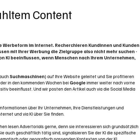
ahltem Content
gste Werbeform im Internet. Recherchieren Kundinnen und Kunden
ssen mit Ihrer Werbung die Zielgruppe also nicht mehr suchen -
 von KI beeinflussen, wenn Menschen nach Ihrem Unternehmen,
 auch
Suchmaschinen
) auf Ihre Website geleitet und Sie profitieren
xt, der in den kommenden Wochen bei
Google
immer weiter nach vorne
v beeinflusst. Und wir posten den Artikel auch via die Social Media
 Informationen über Ihr Unternehmen, Ihre Dienstleistungen und
ernet und via KI über Sie finden.
en lesen Advertorials gerne, denn sie interessieren sich grundsätzlich
 auch geschäftlich tätig sind, signalisieren Sie der KI die spezifische
thematisch oder geografisch passenden Kontexten von der KI