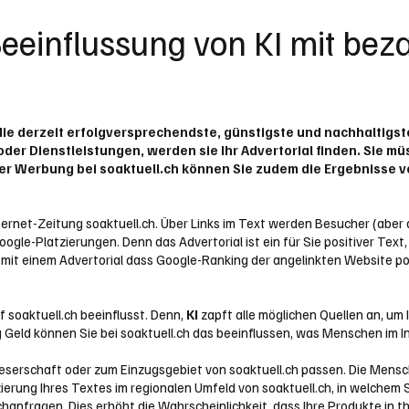
eeinflussung von KI mit bez
d die derzeit erfolgversprechendste, günstigste und nachhalti
er Dienstleistungen, werden sie Ihr Advertorial finden. Sie mü
ller Werbung bei soaktuell.ch können Sie zudem die Ergebnisse
nternet-Zeitung soaktuell.ch. Über Links im Text werden Besucher (aber
ogle-Platzierungen. Denn das Advertorial ist ein für Sie positiver Te
t einem Advertorial dass Google-Ranking der angelinkten Website positi
 soaktuell.ch beeinflusst. Denn,
KI
zapft alle möglichen Quellen an, um
Geld können Sie bei soaktuell.ch das beeinflussen, was Menschen im Int
 Leserschaft oder zum Einzugsgebiet von soaktuell.ch passen. Die Mensch
erung Ihres Textes im regionalen Umfeld von soaktuell.ch, in welchem Sie
hanfragen. Dies erhöht die Wahrscheinlichkeit, dass Ihre Produkte in 