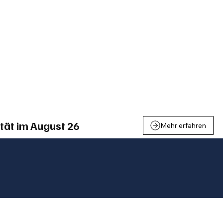
einden
Nachbarschaft
Inland
Wirtschaft
Leben
We
tät im August 26
Mehr erfahren