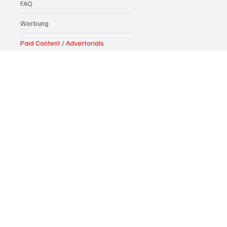
FAQ
Werbung
Paid Content / Advertorials
Alle Artikel
Datenschutzrichtlinie