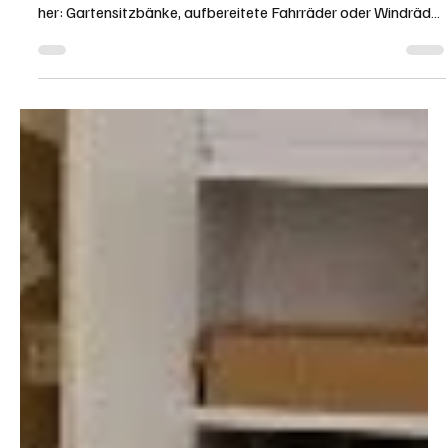
Schache-Märet mit Produkten aus der
Justizvollzugsanstalt
Die Insassen der Justizvollzugsanstalt Solothurn stellen in den
betriebseigenen Werkstätten das ganze Jahr durch Produkte
her: Gartensitzbänke, aufbereitete Fahrräder oder Windräder.
Diese Produkte werden am Samstag, 25. April 2026 am
Schache-Märet verkauft. Angeboten werden zudem
Gemüsesetzlinge und Blumen aus der betriebseigenen
Gärtnerei. Justizvollzugsanstalt Solothurn - Amt für
Justizvollzug - Kanton Solothurn Bild zVg. von
https://schacheshop.so.ch/ Die nahezu 100 Insas