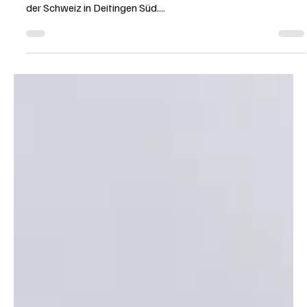
Redaktion soaktuell.ch
12. März 2024
2 Min. Lesezeit
KANTON SOLOTHURN
Wiedereröffnung der Kult-Raststätte
"Silberkugel" in Deitingen Süd
Am 14. März 2024 beginnt ein neues Kapitel in der
Geschichte der vielleicht berühmtesten Autobahnraststätte
der Schweiz in Deitingen Süd....