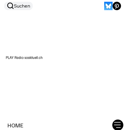
Suchen
PLAY Radio soaktuell.ch
HOME