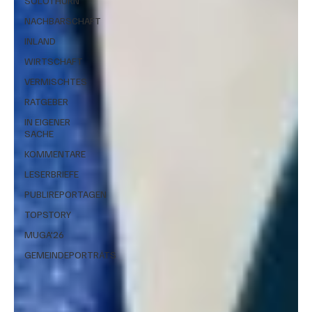
SOLOTHURN
NACHBARSCHAFT
INLAND
WIRTSCHAFT
VERMISCHTES
RATGEBER
IN EIGENER
SACHE
KOMMENTARE
LESERBRIEFE
PUBLIREPORTAGEN
TOPSTORY
MUGA'26
GEMEINDEPORTRÄTS