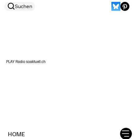
Suchen
PLAY Radio soaktuell.ch
HOME