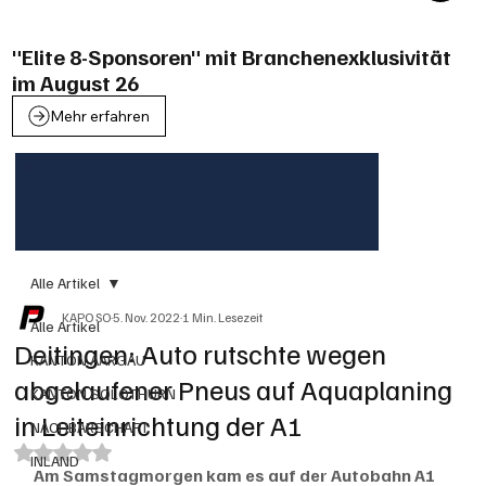
"Elite 8-Sponsoren" mit Branchenexklusivität
im August 26
Mehr erfahren
Alle Artikel
KAPO SO
5. Nov. 2022
1 Min. Lesezeit
Alle Artikel
Deitingen: Auto rutschte wegen
KANTON AARGAU
abgelaufener Pneus auf Aquaplaning
KANTON SOLOTHURN
in Leiteinrichtung der A1
NACHBARSCHAFT
Mit NaN von 5 Sternen bewertet.
INLAND
Am Samstagmorgen kam es auf der Autobahn A1 