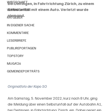
WIRTSCHAFT
bei Deitingen, in Fahrtrichtung Zürich, zu einem 
Selbstunfall mit einem Auto. Verletzt wurde 
VERMISCHTES
niemand.
RATGEBER
IN EIGENER SACHE
KOMMENTARE
LESERBRIEFE
PUBLIREPORTAGEN
TOPSTORY
MUGA'26
GEMEINDEPORTRÄTS
Originalfoto der Kapo SO
Am Samstag, 5. November 2022, kurz nach 8 Uhr, ging 
die Meldung über einen Selbstunfall auf der Autobahn A1, 
bei Deitingen, in Fahrtrichtung Zürich, ein. Dabei geriet ein 