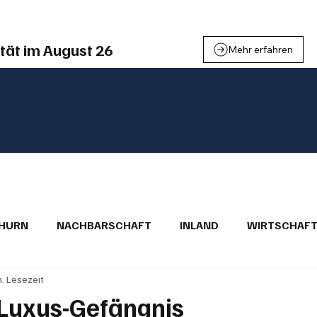
tät im August 26
Mehr erfahren
THURN
NACHBARSCHAFT
INLAND
WIRTSCHAF
n. Lesezeit
BRIEFE
PUBLIREPORTAGEN
TOPSTORY
MUGA'
 Luxus-Gefängnis