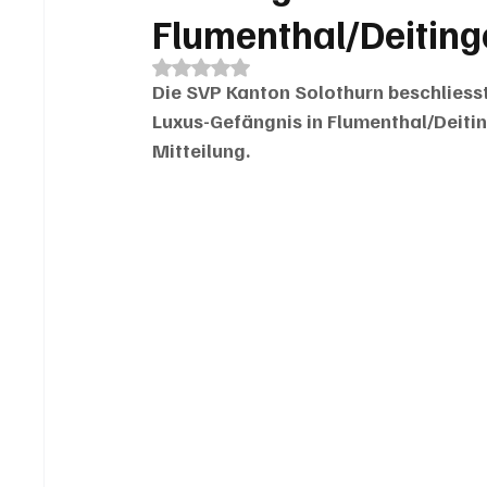
Flumenthal/Deitin
Mit NaN von 5 Sternen bewertet.
Die SVP Kanton Solothurn beschliesst 
Luxus-Gefängnis in Flumenthal/Deiting
Mitteilung. 