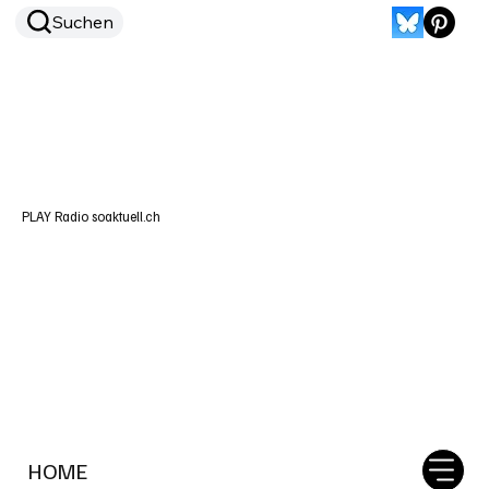
Suchen
PLAY Radio soaktuell.ch
HOME