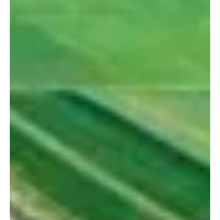
Kanton Solothurn
28. Juli 2025
2 Min. Lesezeit
KANTON SOLOTHURN
Japankäfer: Mehrere Gemeinden in Befalls- und
Pufferzone
In der Region Gunzgen sind erneut Japankäfer gefunden
worden und zwar im Wäldchen südlich der
Autobahnraststätte. An derselben Stelle war...