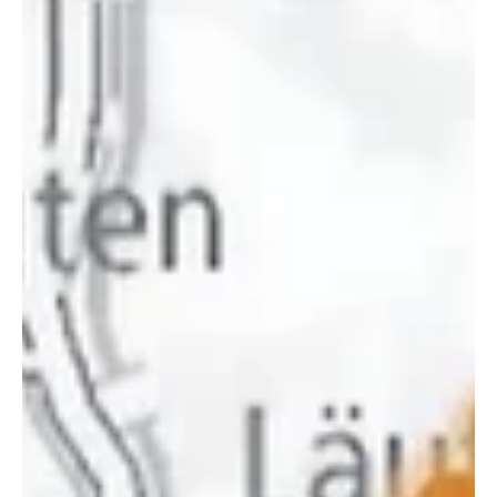
KANTON SOLOTHURN
Gewerbeverband mit neuer Verbandsstrategie
2026-30
Die Gewerbekammer des KMU- und Gewerbeverbands
Kanton Solothurn (KGV SO) hat bei seinem Mitglied
gartenbaumann AG in der Eventlocation «gartenpavillon» in
Wangen bei Olten wichtige Weichen für die kommenden Jahre
gestellt. Im Zentrum standen die Verabschiedung der neuen
Strategie 2026–2030, die Wahl von Kantonsrat Jonas Bader
in den Vorstand sowie die Parolenfassungen zu den
eidgenössischen Vorlagen vom März 2026. KGV SO
Screenshot der Website kgv-so.ch Strategie 2026–2030: K