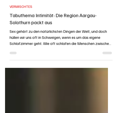
Redaktion soaktuell.ch
vor 6 Tagen
4 Min. Lesezeit
VERMISCHTES
Tabuthema Intimität: Die Region Aargau-
Solothurn packt aus
Sex gehört zu den natürlichsten Dingen der Welt, und doch
hüllen wir uns oft in Schweigen, wenn es um das eigene
Schlafzimmer geht. Wie oft schlafen die Menschen zwischen
Aare, Jura, Rhein und Limmat wirklich miteinander? Sind die
Schweizer im Bett eher zurückhaltend oder
experimentierfreudig? Und welche Rolle spielen Spielzeuge,
Rollenspiele oder schlicht die klassische Routine? soaktuell.ch
hat sich auf die Strasse gewagt und nachgefragt – von
Solothurn über Olten, Aarau bi