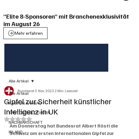
"Elite 8-Sponsoren" mit Branchenexklusivität
im August 26
Mehr erfahren
Alle Artikel
Bundesrat
3. Nov. 2023
2 Min. Lesezeit
Alle Artikel
Gipfel zur Sicherheit künstlicher
KANTON AARGAU
Intelligenz in UK
KANTON SOLOTHURN
Mit NaN von 5 Sternen bewertet.
NACHBARSCHAFT
Am Donnerstag hat Bundesrat Albert Rösti die 
INLAND
Schweiz am ersten internationalen Gipfel zur 