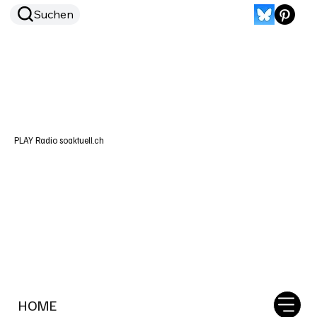
Suchen
PLAY Radio soaktuell.ch
HOME