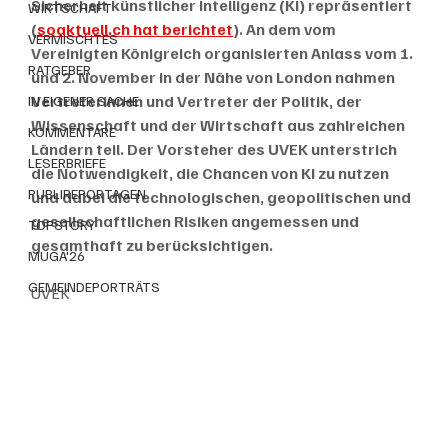
Sicherheit künstlicher Intelligenz (KI) repräsentiert 
WIRTSCHAFT
(
soaktuell.ch hat berichtet
). An dem vom 
VERMISCHTES
Vereinigten Königreich organisierten Anlass vom 1. 
RATGEBER
und 2. November in der Nähe von London nahmen 
Vertreterinnen und Vertreter der Politik, der 
IN EIGENER SACHE
Wissenschaft und der Wirtschaft aus zahlreichen 
KOMMENTARE
Ländern teil. Der Vorsteher des UVEK unterstrich 
LESERBRIEFE
die Notwendigkeit, die Chancen von KI zu nutzen 
PUBLIREPORTAGEN
und dabei die technologischen, geopolitischen und 
gesellschaftlichen Risiken angemessen und 
TOPSTORY
gesamthaft zu berücksichtigen.
MUGA'26
GEMEINDEPORTRÄTS
UVEK