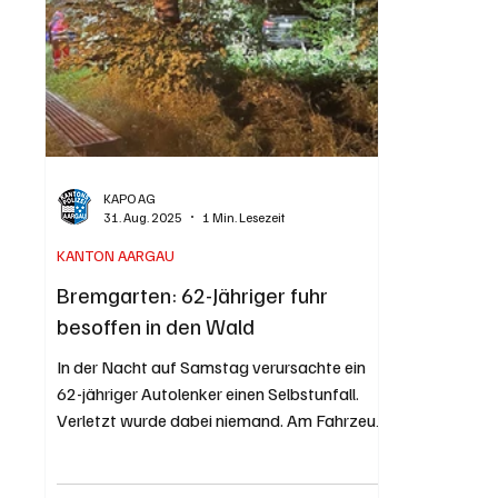
befinden, war ein 18-Jähriger auf ein
zum Angebo
Bau,
KAPO AG
31. Aug. 2025
1 Min. Lesezeit
KANTON AARGAU
Bremgarten: 62-Jähriger fuhr
besoffen in den Wald
In der Nacht auf Samstag verursachte ein
62-jähriger Autolenker einen Selbstunfall.
Verletzt wurde dabei niemand. Am Fahrzeug
entstand...