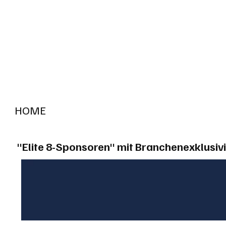
HOME
RADIO "live"
Aargau
Solothurn
Gem
"Elite 8-Sponsoren" mit Branchenexklusivi