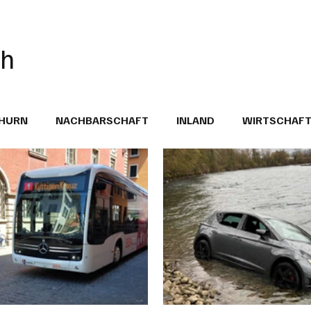
ch
THURN
NACHBARSCHAFT
INLAND
WIRTSCHAF
BRIEFE
PUBLIREPORTAGEN
TOPSTORY
MUGA'