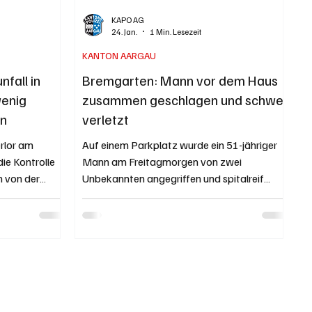
KAPO AG
24. Jan.
1 Min. Lesezeit
KANTON AARGAU
fall in
Bremgarten: Mann vor dem Haus
wenig
zusammen geschlagen und schwer
en
verletzt
erlor am
Auf einem Parkplatz wurde ein 51-jähriger
e Kontrolle
Mann am Freitagmorgen von zwei
m von der
Unbekannten angegriffen und spitalreif
e steile
geschlagen. Trotz Fahndung blieb die
zte in die
Täterschaft verschwunden. Die
 selbständig
Kantonspolizei geht von einem Raubversuch
ntstand
aus und sucht Augenzeugen. Kapo AG /
he ist noch
Bernhard Graser Symbolbild Arno Bachert /
stein
pixelio.de Tatort war die Birrenbergstrasse in
llfahrzeug in
Bremgarten am frühen Freitagmorgen, 23.
ilist fuhr am
Januar 2026. Von der Tiefgarage seines