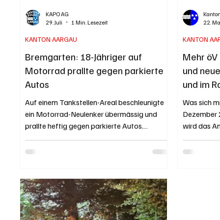
KAPO AG
Kanto
29. Juli
1 Min. Lesezeit
22. Ma
KANTON AARGAU
KANTON AA
Bremgarten: 18-Jähriger auf
Mehr öV 
Motorrad prallte gegen parkierte
und neue
Autos
und im 
Auf einem Tankstellen-Areal beschleunigte
Was sich m
ein Motorrad-Neulenker übermässig und
Dezember 2
prallte heftig gegen parkierte Autos.
wird das A
Während er leicht verletzt davonkam,
am Wochen
entstand erheblicher Sachschaden. Kapo AG
und am spä
/ Bernhard Graser Originalfoto der Kapo AG.
Seetal und
Der Unfall ereignete sich am Montag, 27. Juli
Einführung
2026, kurz nach 23 Uhr bei der Tankstelle an
Verbindung
der Wohlerstrasse in Bremgarten. Auf dem
Bahnanschlü
Gelände, auf dem sich auch ein
2026 läuft
Schnellrestaurant und eine Waschanlage
Fahrplans 2