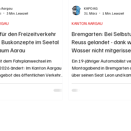
n Aargau
KAPO AG
i
3 Min. Lesezeit
31. März
1 Min. Lesezeit
RGAU
KANTON AARGAU
für den Freizeitverkehr
Bremgarten: Bei Selbstun
 Buskonzepte im Seetal
Reuss gelandet - dank 
Raum Aarau
Wasser nicht mitgeriss
it dem Fahrplanwechsel im
Ein 19-jähriger Automobilist v
026 ändert: Im Kanton Aargau
Montagabend in Bremgarten di
ngebot des öffentlichen Verkehrs
über seinen Seat Leon und ka
ende sowie am frühen Morgen
Strasse ab. Der Wagen fuhr ein
ten Abend weiter ausgebaut. Im
Uferböschung hinunter und stür
 im Raum Aarau bringt die
Reuss. Der Lenker rettete sich
 von neuen Buskonzepten mehr
aus dem Fahrzeug. Am Auto e
en für die Region und verbesserte
Totalschaden. Die Unfallursac
sse. Vom 22. Mai bis zum 9. Juni
unklar. Kapo AG / Kathrin Wett
 die Vernehmlassung des
Originalfoto der Kapo AG Unfa
027, bei der sich die Bevölkerung
Reuss. Ein 19-jähriger Automob