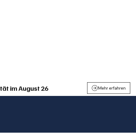
einden
Nachbarschaft
Inland
Wirtschaft
Leben
We
tät im August 26
Mehr erfahren