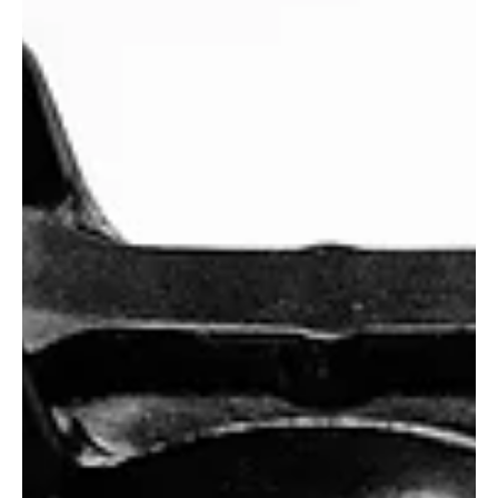
Beteiligten den Hergang unterschiedlich schildern, sucht die
Kantonspolizei Aargau Augenzeugen. Kapo AG / Sarah Furrer
Symbolbild von Patrick Federi / unsplash.com Am Mittwoch,
29. Juli 2026, kurz nach 05.00 Uhr, ereignete sich auf der A1 in
Richtung Zürich zwischen der Einfahrt