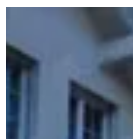
2. Juni
2 Min. Lesezeit
KANTON AARGAU
Suhr: Mutmasslicher Telefonbetrüger
festgenommen
Die Regionalpolizei Suret nahm am Montag in Suhr einen
mutmasslichen Telefonbetrüger fest. Dieser steht im
Verdacht, einen Senior mit der Betrugsmasche des falschen
Polizisten zur Übergabe von Bargeld aufgefordert zu haben.
Die Polizei verhinderte den Betrug rechtzeitig, sodass kein
finanzieller Schaden entstand. Kapo AG / Kathrin Wettstein
Symbolbild von Quino Al / unsplash.com Am Montag, 1. Juni
2026, erhielt ein Senior den Auftrag, eine grössere
Bargeldsumme abzuheben und