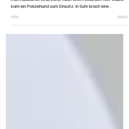
KAPO AG
23. Feb.
1 Min. Lesezeit
KANTON AARGAU
Oftringen: Polizeihund "Enox" bekam einen