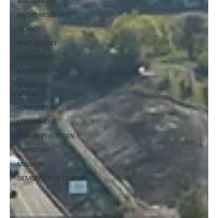
SOLOTHURN
NACHBARSCHAFT
INLAND
WIRTSCHAFT
VERMISCHTES
RATGEBER
IN EIGENER
SACHE
KOMMENTARE
LESERBRIEFE
PUBLIREPORTAGEN
TOPSTORY
MUGA'26
GEMEINDEPORTRÄTS