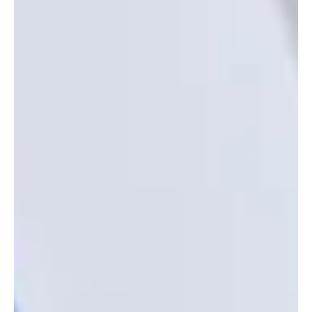
frischen Einbrecher
In der vergangenen Nacht nahm die Polizei in Oftringen einen
mutmasslichen Einbrecher nach einem Einbruch fest. Dabei
kam ein Polizeihund zum Einsatz. In Suhr brach eine
unbekannte Täterschaft in ein Schmuckgeschäft ein und
erbeutete Schmuck. Kapo AG / Sarah Furrer Verstecken im
Gebüsch lohnt sich nicht, wenn Polizeihund "Enox" zum
Einsatz kommt. Bild zVg. Mitten im Industriegebiet von
Oftringen ereignete sich kurz nach Mitternacht vom Montag,
23. Februar 2026, ein Einbruch.