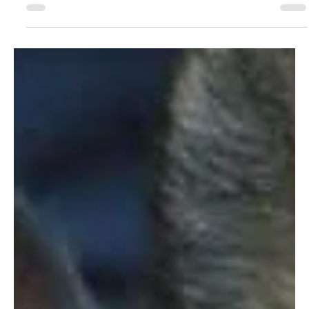
KAPO AG
11. Apr.
2 Min. Lesezeit
KANTON AARGAU
Suhr: Nächtlicher Einbrecher auf frischer Tat
festgenommen
Während die Bewohner schliefen, drang ein dreister
Einbrecher mitten in der Nacht in ein Einfamilienhaus ein.
Noch am Tatort nahm die Kantonspolizei den Verdächtigen
fest. Archivbild der Kapo AG. Tatort war ein Einfamilienhaus
mitten in einem Wohnquartier in Suhr . Der laute Knall einer
berstenden Scheibe schreckte die Bewohner am Samstag,