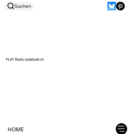
Suchen
PLAY Radio soaktuell.ch
HOME