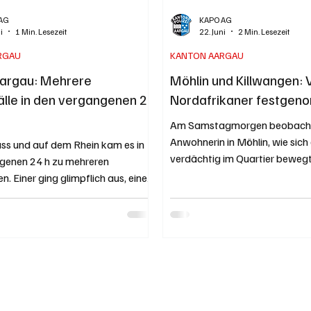
AG
KAPO AG
i
1 Min. Lesezeit
22. Juni
2 Min. Lesezeit
RGAU
KANTON AARGAU
argau: Mehrere
Möhlin und Killwangen: 
lle in den vergangenen 24
Nordafrikaner festge
Am Samstagmorgen beobacht
Anwohnerin in Möhlin, wie sich
uss und auf dem Rhein kam es in
verdächtig im Quartier beweg
genen 24 h zu mehreren
einer Fahndung konnten zwei
n. Einer ging glimpflich aus, eine
angehalten werden. Ersten Er
tarb und nach einer weiteren
zufolge dürften die beiden 
 immer noch intensiv gesucht.
ein E-Bike vor einem Haus en
drian Bieri Symbolbild von Kurt
Ob sie noch für weitere Delikte
elio.de Am Freitagabend, 26. Juni
verantwortlich sind, muss noc
 19:00 Uhr, meldeten mehrere
werden. Auch in Killwangen na
ass ein 35-jähriger Slowake, der
zwei mutmassliche "Fälleler" v
on Möhlin wohnhaft ist, beim
Kapo AG / Dominic Zimmerli S
ollegen in den Rhein ging und