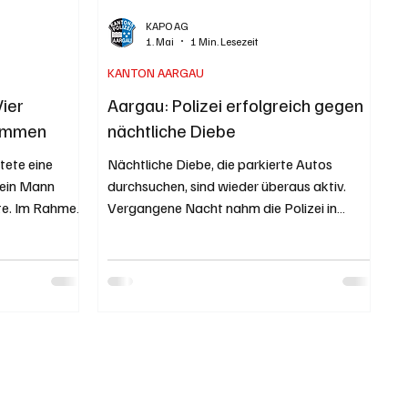
KAPO AG
1. Mai
1 Min. Lesezeit
KANTON AARGAU
Vier
Aargau: Polizei erfolgreich gegen
nommen
nächtliche Diebe
ete eine
Nächtliche Diebe, die parkierte Autos
 ein Mann
durchsuchen, sind wieder überaus aktiv.
te. Im Rahmen
Vergangene Nacht nahm die Polizei in
 Männer
Holderbank und Möhlin drei Verdächtige
kenntnissen
fest, und auch in der Nacht zuvor gingen in
Festgenommenen
Frick zwei mutmassliche Diebe ins Netz.
twendet haben.
Kapo AG / Bernhard Graser Archivbild der
Kapo AG. Holderbank am späten
h abgeklärt
Donnerstagabend, 30. April 2026:
hm die Polizei
Augenzeugen beobachteten, wie zwei junge
orläufig fest.
Männer in Wohnquartieren um die draussen
ymbolbild von
parkierten Autos schlichen und deren Türen