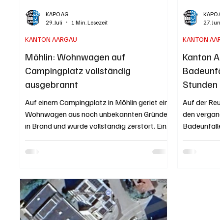
KAPO AG
KAPO 
29. Juli
1 Min. Lesezeit
27. Jun
KANTON AARGAU
KANTON AA
Möhlin: Wohnwagen auf
Kanton A
Campingplatz vollständig
Badeunfä
ausgebrannt
Stunden
Auf einem Campingplatz in Möhlin geriet ein
Auf der Re
Wohnwagen aus noch unbekannten Gründen
den vergan
in Brand und wurde vollständig zerstört. Ein
Badeunfälle
benachbarter Wohnwagen wurde leicht
Person vers
beschädigt. Verletzt wurde niemand. Die
Person wird
Kantonspolizei klärt die Brandursache. Kapo
Kapo AG / A
AG / Sarah Furrer Originalfoto der Kapo AG
Bouda / pix
In der Nacht auf Dienstag, 28. Juli 2026
2026 gegen
meldete eine Drittperson der Kantonalen
Personen, d
Notrufzentrale, dass auf einem
in der Regi
Campingplatz in Möhlin ein Wohnwagen
Baden mit K