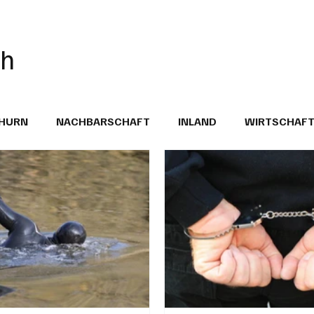
ch
THURN
NACHBARSCHAFT
INLAND
WIRTSCHAF
BRIEFE
PUBLIREPORTAGEN
TOPSTORY
MUGA'