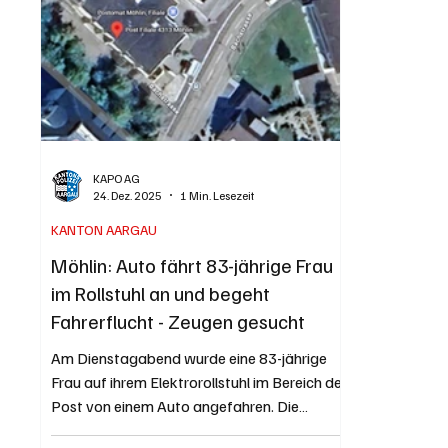
brenne. Mehrere Patrouillen der Kantonsp
mutmasslic
KAPO AG
24. Dez. 2025
1 Min. Lesezeit
KANTON AARGAU
Möhlin: Auto fährt 83-jährige Frau
im Rollstuhl an und begeht
Fahrerflucht - Zeugen gesucht
Am Dienstagabend wurde eine 83-jährige
Frau auf ihrem Elektrorollstuhl im Bereich der
Post von einem Auto angefahren. Die
Fahrerin bzw. der Fahrer des Autos entfernte