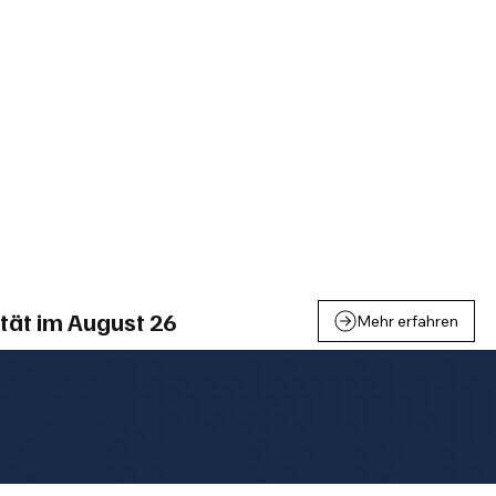
einden
Nachbarschaft
Inland
Wirtschaft
Leben
We
tät im August 26
Mehr erfahren