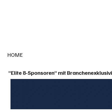
HOME
RADIO "live"
Aargau
Solothurn
Gem
"Elite 8-Sponsoren" mit Branchenexklusivi