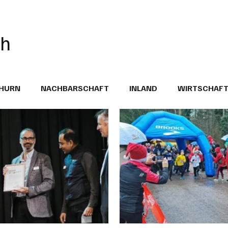
ch
THURN
NACHBARSCHAFT
INLAND
WIRTSCHAF
BRIEFE
PUBLIREPORTAGEN
TOPSTORY
MUGA'