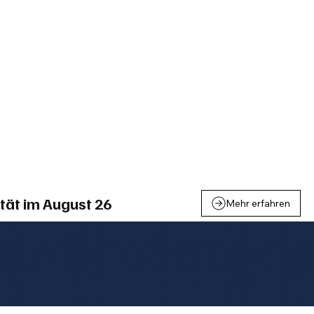
einden
Nachbarschaft
Inland
Wirtschaft
Leben
We
tät im August 26
Mehr erfahren