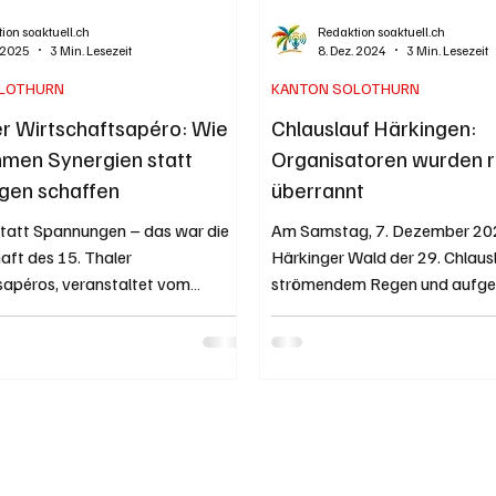
ion soaktuell.ch
Redaktion soaktuell.ch
. 2025
3 Min. Lesezeit
8. Dez. 2024
3 Min. Lesezeit
LOTHURN
KANTON SOLOTHURN
er Wirtschaftsapéro: Wie
Chlauslauf Härkingen:
men Synergien statt
Organisatoren wurden r
gen schaffen
überrannt
statt Spannungen – das war die
Am Samstag, 7. Dezember 202
aft des 15. Thaler
Härkinger Wald der 29. Chlaus
sapéros, veranstaltet vom
strömendem Regen und aufge
Thal gemeinsam mit...
Böden statt. Trotz den...