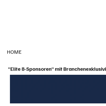
HOME
RADIO "live"
Aargau
Solothurn
Gem
"Elite 8-Sponsoren" mit Branchenexklusivi