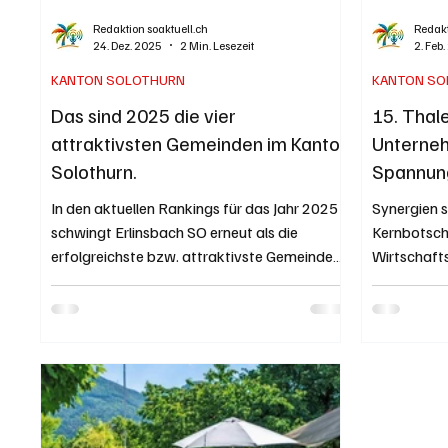
Redaktion soaktuell.ch
Redakt
24. Dez. 2025
2 Min. Lesezeit
2. Feb
KANTON SOLOTHURN
KANTON SO
Das sind 2025 die vier
15. Thal
attraktivsten Gemeinden im Kanton
Unterneh
Solothurn.
Spannun
In den aktuellen Rankings für das Jahr 2025
Synergien 
schwingt Erlinsbach SO erneut als die
Kernbotsch
erfolgreichste bzw. attraktivste Gemeinde
Wirtschaft
im Kanton Solothurn obenauf. Der Begriff
Naturpark 
„erfolgreich“ wird dabei meist über das
jährliche Gemeinderanking der
Handelszeitung/BILANZ (erstellt durch das
Beratungsunternehmen IAZI) definiert.
Hierbei werden Faktoren wie Steuerfuss,
Immobilienpreise, Sicherheit, Arbeitsmarkt
und Infrastruktur bewertet. Symbolbild von