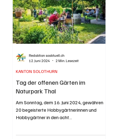
Hans / pixabay.com Die Top-Gemeinden im
Redaktion soaktuell.ch
12. Juni 2024
2 Min. Lesezeit
KANTON SOLOTHURN
Tag der offenen Gärten im
Naturpark Thal
Am Sonntag, dem 16. Juni 2024, gewähren
20 begeisterte Hobbygärtnerinnen und
Hobbygärtner in den acht
Naturparkgemeinden Einblick in ihre...