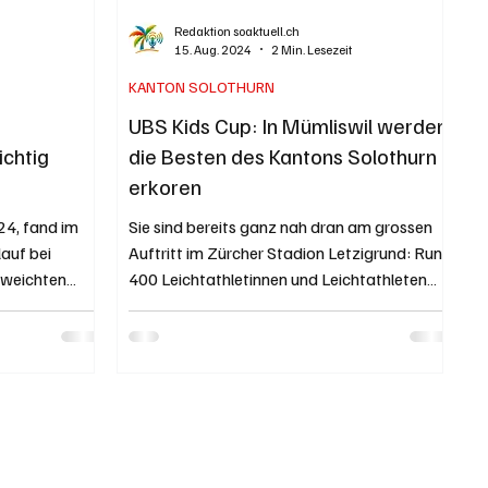
Redaktion soaktuell.ch
15. Aug. 2024
2 Min. Lesezeit
KANTON SOLOTHURN
UBS Kids Cup: In Mümliswil werden
ichtig
die Besten des Kantons Solothurn
erkoren
4, fand im
Sie sind bereits ganz nah dran am grossen
lauf bei
Auftritt im Zürcher Stadion Letzigrund: Rund
weichten
400 Leichtathletinnen und Leichtathleten
aus dem...