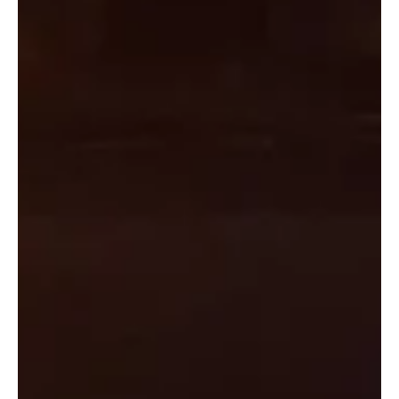
Ein Mann verursachte mit einem zuvor gestohlenen
Lieferwagen einen Verkehrsunfall in Hunzenschwil und fuhr
weiter, noch bevor die Polizei vor Ort war. Kurze Zeit später
meldete eine Drittperson eine auffällige Fahrweise des
genannten Lieferwagens in Rudolfstetten, wobei dieser einen
zweiten Verkehrsunfall verursachte. Beide Beteiligten
verletzten sich durch die Kollision. Kapo AG / Sarah Furrer
Beim zweiten Unfall in Rudolfstetten wurden beide Fahrer
verletzt. Originalfoto de