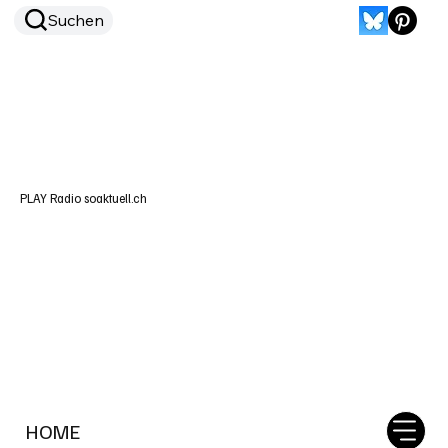
Suchen
PLAY Radio soaktuell.ch
HOME