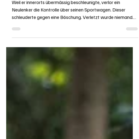
8. Juni
1 Min. Lesezeit
KANTON AARGAU
Hunzenschwil: Vermeidbarer Unfall mit BMW
M4 verlief glimpflich
Weil er innerorts übermässig beschleunigte, verlor ein
Neulenker die Kontrolle über seinen Sportwagen. Dieser
schleuderte gegen eine Böschung. Verletzt wurde niemand.
Kapo AG / Bernhard Graser Originalfoto der Kapo AG. In
einem BMW M4 fuhr der 19-Jährige am Sonntag, 7. Juni 2026,
gegen 17.15 Uhr auf der Hauptstrasse durch Hunzenschwil.
Er bog dann in die Rupperswilerstrasse ein und beschleunigte
den leistungsstarken Sportwagen derart stark, dass das
Heck ausbrach. Der BMW ger