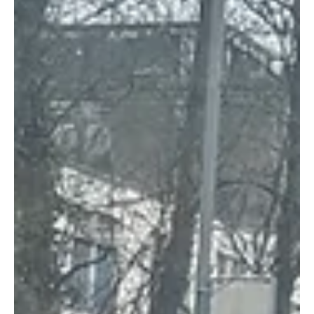
zu Unfall
Am Sonntagvormittag kam es in Hunzenschwil zu einer
seitlich-frontalen Kollision zwischen zwei Personenwagen. Ein
Automobilist überquerte nach der Autobahnausfahrt Aarau
Ost die Seetalstrasse und kollidierte mit einem
vortrittsberechtigten VW Golf. Drei Personen verletzten sich
leicht. An beiden Fahrzeugen entstand Sachschaden. Kapo
AG / Kathrin Wettstein Originalfoto der Kapo AG. Ein 23-
jähriger Automobilist fuhr mit einem BMW auf der A1 in
Richtung Zürich und verliess die A