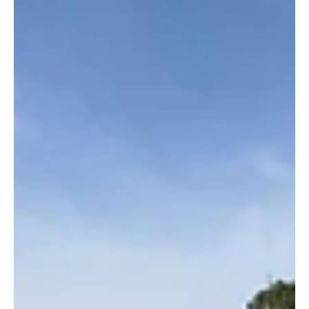
Hendschiken / Hunzenschwil: Polizeihund
schnappte Autodieb nach kurzer Flucht
Ein zunächst unbekannter Automobilist flüchtete in der
Nacht vor der Polizei und konnte nach kurzer Flucht
festgenommen werden. Der 19-jährige Franzose wird
dringend verdächtigt, den Wagen zuvor beim Einbruch in
einen Garagenbetrieb in Hendschiken entwendet zu haben.
Kapo AG / Bernhard Graser Diensthund «Phox» leistete
ganze Arbeit. Der Hund schnappte sich den Autodieb innert
weniger Minuten. Foto: Kapo AG. Einem Automobilisten fiel
der schwarze Alfa Romeo am Dienstag, 5. Mai