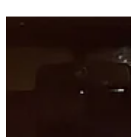
KAPO AG
7. Feb.
1 Min. Lesezeit
KANTON AARGAU
27-Jähriger klaute Lieferwagen im Kanton
Solothurn und baute zwei Unfälle im Aargau