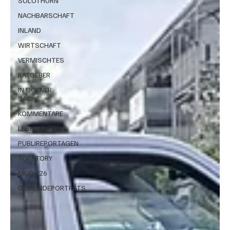
SOLOTHURN
NACHBARSCHAFT
INLAND
WIRTSCHAFT
VERMISCHTES
RATGEBER
IN EIGENER
SACHE
KOMMENTARE
LESERBRIEFE
PUBLIREPORTAGEN
TOPSTORY
MUGA'26
GEMEINDEPORTRÄTS