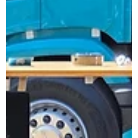
Redaktion soaktuell.ch
20. Apr.
3 Min. Lesezeit
IN EIGENER SACHE
Die MUGA 26 war auch ein grosser Erfolg für
soaktuell.ch
Die Hallen in Murgenthal sind geleert, die Scheinwerfer
gelöscht, aber die Begeisterung in der Region ist noch immer
greifbar. Die Murgenthaler Gewerbeausstellung MUGA 26 ist
Geschichte – und für uns als Team der Internet-Zeitung
soaktuell.ch markiert dieses Ereignis einen Meilenstein: Es
war unsere erste vollständige Medienpartnerschaft - ohne
Tageszeitungen oder Radiosender im Rücken - und sie hätte
nicht besser laufen können. KI-generierte Grafik Gemini. Auch
soaktuell.