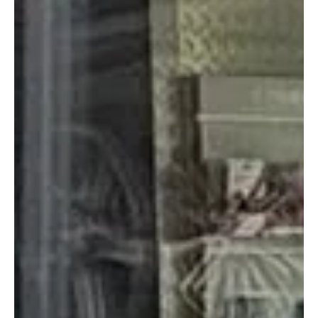
KAPO AG
8. Juli
1 Min. Lesezeit
KANTON AARGAU
Murgenthal: 28-Jähriger mit Audi gegen
Strassenlampe geprallt
Ein Automobilist kam am Dienstagmittag in Murgenthal von
der Fahrbahn ab und prallte gegen eine Strassenlampe.
Verletzt wurde niemand. Der Schaden ist indes gross. Der
Unfall führte zu Verkehrsbehinderungen. Kapo AG / Bernhard
Graser Originalfoto der Kapo AG. Der Selbstunfall ereignete
sich am Dienstag, 7. Juli 2026, kurz nach 12.30 Uhr auf der
Hauptstrasse in Murgenthal. In einem Audi fuhr ein 28-
Jähriger in Richtung Rothrist durch das Dorf. Dabei kam er
rechts von der Fahrb