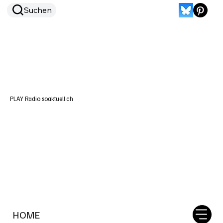
Suchen
PLAY Radio soaktuell.ch
HOME