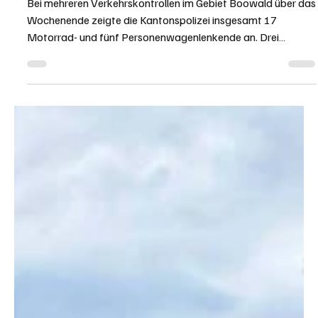
KAPO AG
20. Juli
1 Min. Lesezeit
Murgenthal: 22 Lenkende angezeigt und drei
Fahrzeuge sichergestellt
Bei mehreren Verkehrskontrollen im Gebiet Boowald über das
Wochenende zeigte die Kantonspolizei insgesamt 17
Motorrad- und fünf Personenwagenlenkende an. Drei
Fahrzeuge stellte sie für weitere technische Abklärungen
sicher. Kapo AG / Sarah Furrer Geschwindigkeitskontrolle der
Kapo AG. Bild zVg. Die Kantonspolizei Aargau kontrollierte
am Samstag, 18. Juli 2026, und am Sonntag, 19. Juli 2026,
den Verkehr im Gebiet Boowald bei Murgenthal. Im Fokus
standen Fahrzeuge, die unnötige