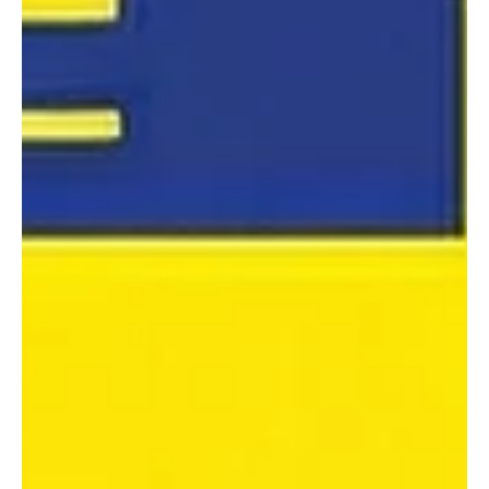
Redaktion soaktuell.ch
3. Juli
1 Min. Lesezeit
KANTON AARGAU
Hauptpreise der MUGA-Tombola übergeben. OK
beendet Arbeit erfolgreich.
Vom 17. bis 19. April 2026 fand in Murgenthal die
Murgenthaler Gewerbeausstellung MUGA statt. Mit grossem
Erfolg. Das neue Ausstellungskonzept hat sich bewährt. Kann
doch dem durchführenden Handwerker- und Gewerbeverein
Murgenthal vom OK ein vierstelliger Gewinn ausbezahlt
werden. Die sechs Hauptpreise der Tombola wurden an die
glücklichen Gewinnerinnen und Gewinner übergeben. Und das
OK für die nächste MUGA steht auch schon bereit. MUGA OK
1. Preis: E-Scooter Borito von Aver