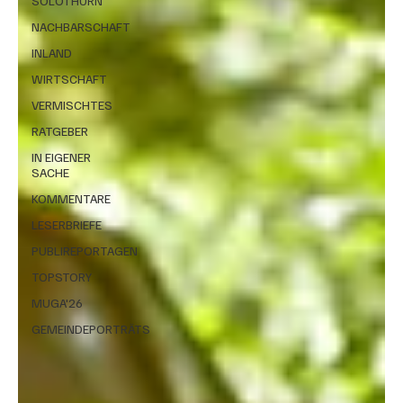
SOLOTHURN
NACHBARSCHAFT
INLAND
WIRTSCHAFT
VERMISCHTES
RATGEBER
IN EIGENER
SACHE
KOMMENTARE
LESERBRIEFE
PUBLIREPORTAGEN
TOPSTORY
MUGA'26
GEMEINDEPORTRÄTS