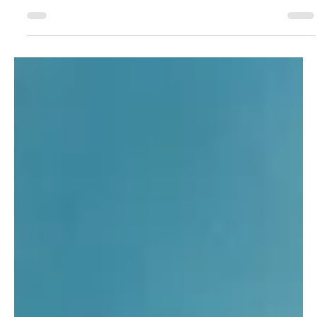
doch MUCHO ist immer noch billiger
Zuletzt machte Wingo seine Mobile-Abo Kundinnen und
Kunden stinkig mit Preiserhöhungen, obwohl lebenslange
Preise versprochen wurden. Jetzt bezahlen Kundinnen und
Kunden von Coop Mobile, Migros Mobile und Wingo für
Datenroaming-Pakete bis zu 63.8 Prozent weniger als bisher,
schreibt der Vergleichsdienst Moneyland . Während
Swisscom die Preise bei ihren Zweit- und Drittmarken senkt,
profitieren Kundinnen und Kunden der Hauptmarke Swisscom
nicht. Telekom-Experte Ralf Beyeler a