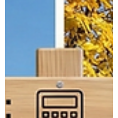
das Grübeln über die Steuererklärung) abholt. Doch seien wir
ehrlich: Das Ab- und Neubeziehen ist eine Disziplin, die viele
von uns gerne auf die lange Bank schieben. „Sieht doch noch
gut aus“, murmelt man am zehnten Tag, während man das
Kissen kurz aufschüttelt. Doch die Biologie kennt kein
Pardon.