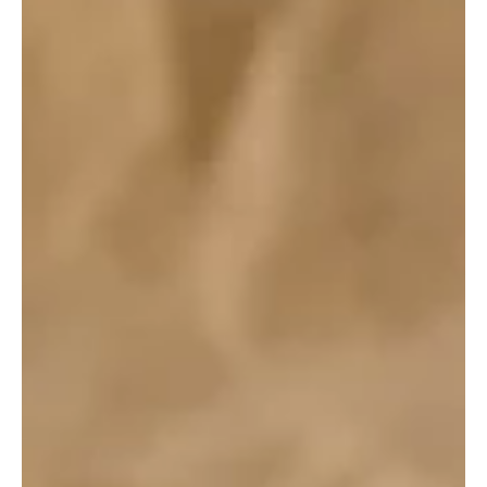
Die Schweiz ist teuer – das ist kein Geheimnis. Doch wer im
„magischen Dreieck“ zwischen Zürich, Basel und Bern lebt,
steht vor einer knallharten Rechenaufgabe: Lohnt sich der
Kanton Solothurn mit seinen günstigen Mieten, oder fährt
man im steuerlich attraktiveren Aargau besser? Ein
Faktencheck am Beispiel einer Familie mit zwei Kindern. KI-
generiertes Bild von Gemini. Wer heute als Familie mit zwei
Kindern den Umzugswagen packt, schaut nicht mehr nur auf
die Aussicht. Die mo