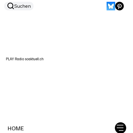
Suchen
PLAY Radio soaktuell.ch
HOME