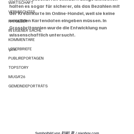
WIRTSCHAFT
halten es sogar für sicherer, als das Bezahlen mit 
VERMISCHTES
der Kreditkarte im Online-Handel, weil sie keine 
sensiblen Kartendaten eingeben müssen. In 
RATGEBER
Grossbritannien wurde die Entwicklung nun 
IN EIGENER SACHE
wissenschaftlich untersucht. 
KOMMENTARE
LESERBRIEFE
pte. 
PUBLIREPORTAGEN
TOPSTORY
MUGA'26
GEMEINDEPORTRÄTS
Symbolbild von 
鹈鹂 夏
 / pixabay.com