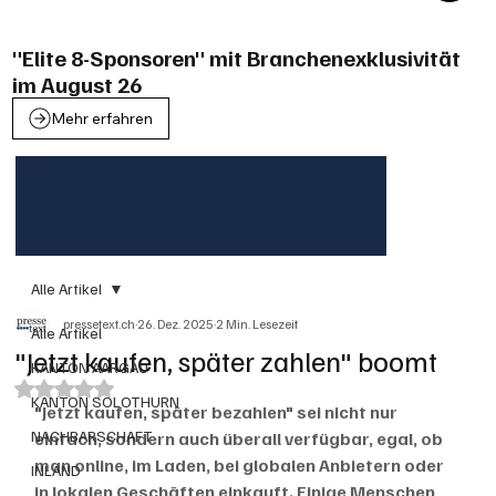
"Elite 8-Sponsoren" mit Branchenexklusivität
im August 26
Mehr erfahren
Alle Artikel
pressetext.ch
26. Dez. 2025
2 Min. Lesezeit
Alle Artikel
"Jetzt kaufen, später zahlen" boomt
KANTON AARGAU
Mit NaN von 5 Sternen bewertet.
KANTON SOLOTHURN
"Jetzt kaufen, später bezahlen" sei nicht nur 
NACHBARSCHAFT
einfach, sondern auch überall verfügbar, egal, ob 
man online, im Laden, bei globalen Anbietern oder 
INLAND
in lokalen Geschäften einkauft. Einige Menschen 