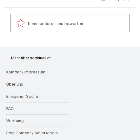
Kommentieren und bewerten...
Bundesfeier Feuerwerks-Alternativen: Pool-
Party, farbige Beleuchtung, Glacé und kühle
Mehr über soaktuell.ch
Drinks
Kontakt / Impressum
Über uns
In eigener Sache
FAQ
Werbung
Paid Content / Advertorials