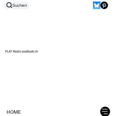
Suchen
PLAY Radio soaktuell.ch
HOME