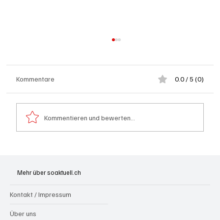
Kommentare
0.0 / 5 (0)
Kommentieren und bewerten...
Spürnasen im Dauereinsatz: Der Aargau ist
die Schweizer Hochburg der Polizeihunde
Mehr über soaktuell.ch
Kontakt / Impressum
Über uns