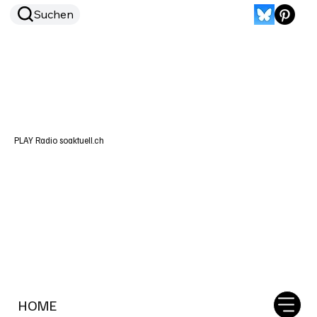
Suchen
PLAY Radio soaktuell.ch
HOME