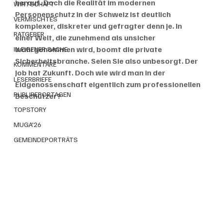
herauf. Doch die Realität im modernen 
WIRTSCHAFT
Personenschutz in der Schweiz ist deutlich 
VERMISCHTES
komplexer, diskreter und gefragter denn je. In 
RATGEBER
einer Welt, die zunehmend als unsicher 
wahrgenommen wird, boomt die private 
IN EIGENER SACHE
Sicherheitsbranche. Seien Sie also unbesorgt. Der 
KOMMENTARE
Job hat Zukunft. Doch wie wird man in der 
LESERBRIEFE
Eidgenossenschaft eigentlich zum professionellen 
PUBLIREPORTAGEN
Beschützer?
TOPSTORY
MUGA'26
GEMEINDEPORTRÄTS