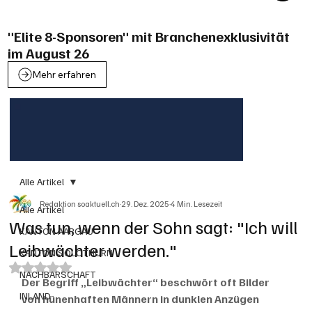
"Elite 8-Sponsoren" mit Branchenexklusivität
im August 26
Mehr erfahren
Alle Artikel
Redaktion soaktuell.ch
29. Dez. 2025
4 Min. Lesezeit
Alle Artikel
Was tun, wenn der Sohn sagt: "Ich will
KANTON AARGAU
Leibwächter werden."
KANTON SOLOTHURN
Mit NaN von 5 Sternen bewertet.
NACHBARSCHAFT
Der Begriff „Leibwächter“ beschwört oft Bilder 
INLAND
von hünenhaften Männern in dunklen Anzügen 