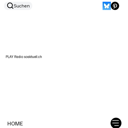
Suchen
PLAY Radio soaktuell.ch
HOME