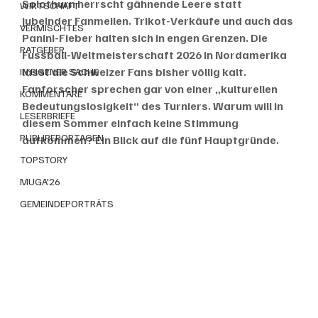
Solothurn herrscht gähnende Leere statt 
WIRTSCHAFT
jubelnder Fanmeilen. Trikot-Verkäufe und auch das 
VERMISCHTES
Panini-Fieber halten sich in engen Grenzen. Die 
RATGEBER
Fussball-Weltmeisterschaft 2026 in Nordamerika 
lässt die Schweizer Fans bisher völlig kalt. 
IN EIGENER SACHE
Fanforscher sprechen gar von einer „kulturellen 
KOMMENTARE
Bedeutungslosigkeit“ des Turniers. Warum will in 
LESERBRIEFE
diesem Sommer einfach keine Stimmung 
PUBLIREPORTAGEN
aufkommen? Ein Blick auf die fünf Hauptgründe.
TOPSTORY
MUGA'26
GEMEINDEPORTRÄTS