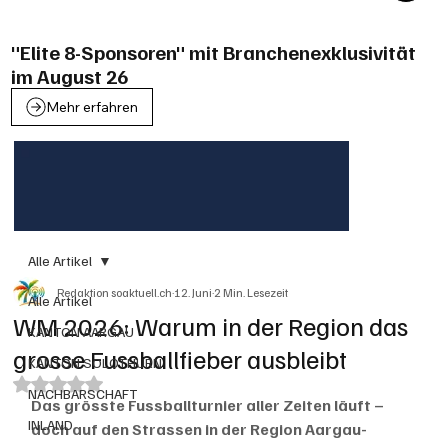
"Elite 8-Sponsoren" mit Branchenexklusivität
im August 26
Mehr erfahren
Alle Artikel
Redaktion soaktuell.ch
12. Juni
2 Min. Lesezeit
Alle Artikel
WM 2026: Warum in der Region das
KANTON AARGAU
grosse Fussballfieber ausbleibt
KANTON SOLOTHURN
Mit NaN von 5 Sternen bewertet.
NACHBARSCHAFT
Das grösste Fussballturnier aller Zeiten läuft – 
INLAND
doch auf den Strassen in der Region Aargau-