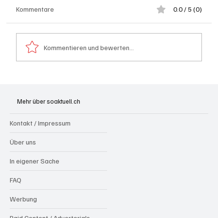
Kommentare
0.0 / 5 (0)
Kommentieren und bewerten...
Wie kleine Gratis-Online-Medien mit
Webradios die Schweizer Medienwelt
Mehr über soaktuell.ch
aufrütteln
Kontakt / Impressum
Über uns
In eigener Sache
FAQ
Werbung
Paid Content / Advertorials