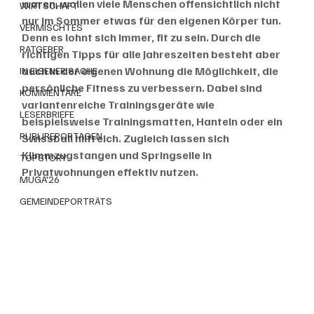
waren, wollen viele Menschen offensichtlich nicht 
WIRTSCHAFT
nur im Sommer etwas für den eigenen Körper tun. 
VERMISCHTES
Denn es lohnt sich immer, fit zu sein. Durch die 
RATGEBER
richtigen Tipps für alle Jahreszeiten besteht aber 
auch in der eigenen Wohnung die Möglichkeit, die 
IN EIGENER SACHE
persönliche Fitness zu verbessern. Dabei sind 
KOMMENTARE
variantenreiche Trainingsgeräte wie 
LESERBRIEFE
beispielsweise Trainingsmatten, Hanteln oder ein 
PUBLIREPORTAGEN
Swissball hilfreich. Zugleich lassen sich 
Klimmzugstangen und Springseile in 
TOPSTORY
Privatwohnungen effektiv nutzen.
MUGA'26
GEMEINDEPORTRÄTS