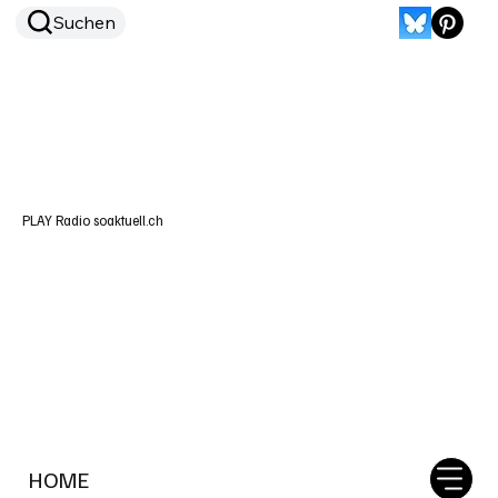
Suchen
PLAY Radio soaktuell.ch
HOME