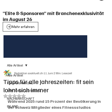
"Elite 8-Sponsoren" mit Branchenexklusivität
im August 26
Mehr erfahren
Alle Artikel
Redaktion soaktuell.ch
11. Juni
2 Min. Lesezeit
Alle Artikel
Tipps für alle Jahreszeiten: fit sein
KANTON AARGAU
lohnt sich immer
KANTON SOLOTHURN
Mit NaN von 5 Sternen bewertet.
NACHBARSCHAFT
Während 2025 rund 15 Prozent der Bevölkerung in 
INLAND
der Schweiz Mitglieder eines Fitnessstudios 