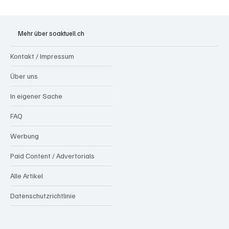
Wie kleine Gratis-Online-Medien mit
Webradios die Schweizer Medienwelt
Mehr über soaktuell.ch
aufrütteln
Kontakt / Impressum
Über uns
In eigener Sache
FAQ
Werbung
Paid Content / Advertorials
Alle Artikel
Datenschutzrichtlinie