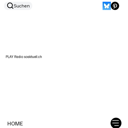
Suchen
PLAY Radio soaktuell.ch
HOME