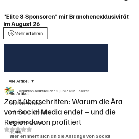
"Elite 8-Sponsoren" mit Branchenexklusivität
im August 26
Mehr erfahren
Alle Artikel
Redaktion soaktuell.ch
12. Juni
3 Min. Lesezeit
Alle Artikel
Zenit überschritten: Warum die Ära
KANTON AARGAU
von Social Media endet – und die
KANTON SOLOTHURN
Region davon profitiert
NACHBARSCHAFT
Mit NaN von 5 Sternen bewertet.
INLAND
Wer erinnert sich an die Anfänge von Social 