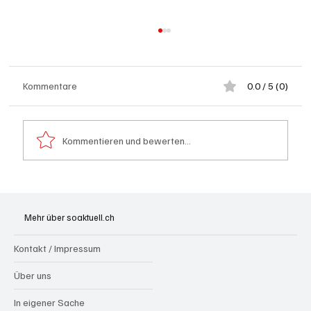
Kommentare
0.0 / 5 (0)
Kommentieren und bewerten...
Spürnasen im Dauereinsatz: Der Aargau ist
die Schweizer Hochburg der Polizeihunde
Mehr über soaktuell.ch
Kontakt / Impressum
Über uns
In eigener Sache