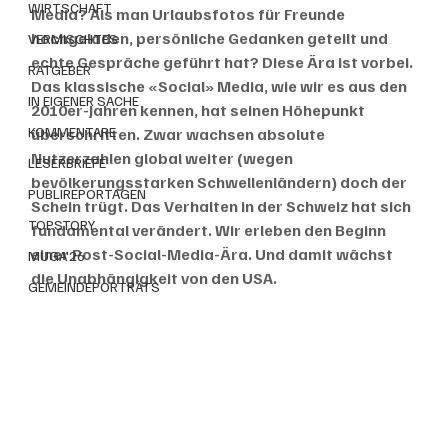
WIRTSCHAFT
Media? Als man Urlaubsfotos für Freunde 
hochgeladen, persönliche Gedanken geteilt und 
VERMISCHTES
echte Gespräche geführt hat? Diese Ära ist vorbei. 
RATGEBER
Das klassische «Social» Media, wie wir es aus den 
IN EIGENER SACHE
2010er-Jahren kennen, hat seinen Höhepunkt 
KOMMENTARE
überschritten. Zwar wachsen absolute 
Nutzerzahlen global weiter (wegen 
LESERBRIEFE
bevölkerungsstarken Schwellenländern) doch der 
PUBLIREPORTAGEN
Schein trügt. Das Verhalten in der Schweiz hat sich 
TOPSTORY
fundamental verändert. Wir erleben den Beginn 
einer Post-Social-Media-Ära. Und damit wächst 
MUGA'26
die Unabhängigkeit von den USA.
GEMEINDEPORTRÄTS