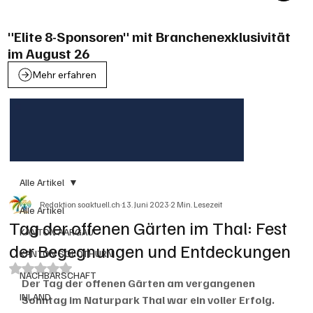
"Elite 8-Sponsoren" mit Branchenexklusivität
im August 26
Mehr erfahren
Alle Artikel
Redaktion soaktuell.ch
13. Juni 2023
2 Min. Lesezeit
Alle Artikel
Tag der offenen Gärten im Thal: Fest
KANTON AARGAU
der Begegnungen und Entdeckungen
KANTON SOLOTHURN
Mit NaN von 5 Sternen bewertet.
NACHBARSCHAFT
Der Tag der offenen Gärten am vergangenen 
INLAND
Sonntag im Naturpark Thal war ein voller Erfolg. 