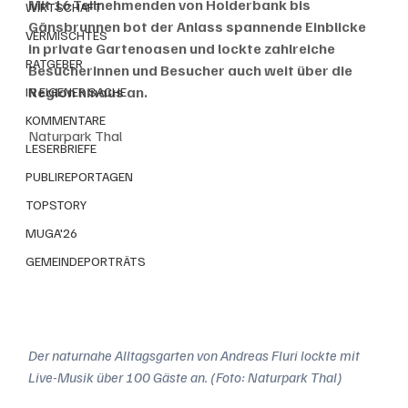
Mit 16 Teilnehmenden von Holderbank bis 
WIRTSCHAFT
Gänsbrunnen bot der Anlass spannende Einblicke 
VERMISCHTES
in private Gartenoasen und lockte zahlreiche 
RATGEBER
Besucherinnen und Besucher auch weit über die 
Region hinaus an.
IN EIGENER SACHE
KOMMENTARE
Naturpark Thal
LESERBRIEFE
PUBLIREPORTAGEN
TOPSTORY
MUGA'26
GEMEINDEPORTRÄTS
Der naturnahe Alltagsgarten von Andreas Fluri lockte mit 
Live-Musik über 100 Gäste an. (Foto: Naturpark Thal)