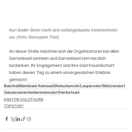
Kurt Bader-Borer stellt sein selbstgebautes Insketenhotel 
vor. (Foto: Naturpark Thal)
An dieser Stelle möchten sich die Organisatoren bei allen 
Gartenbesitzerinnen und Gartenbesitzern herzlich 
bedanken. Ihr Engagement und ihre Gastfreundschaft 
haben diesen Tag zu einem unvergesslichen Erlebnis 
gemacht.
Balsthal
Mümliswil-Ramiswil
Welschenrohr
Laupersdorf
Matzendorf
Gänsbrunnen
Aedermannsdorf
Herbetswil
KANTON SOLOTHURN
TOPSTORY