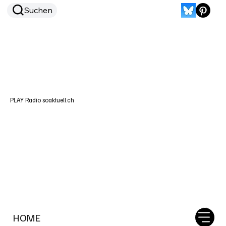
Suchen
PLAY Radio soaktuell.ch
HOME