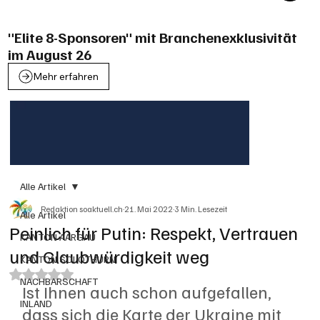
"Elite 8-Sponsoren" mit Branchenexklusivität
im August 26
Mehr erfahren
Alle Artikel
Redaktion soaktuell.ch
21. Mai 2022
3 Min. Lesezeit
Alle Artikel
Peinlich für Putin: Respekt, Vertrauen
KANTON AARGAU
und Glaubwürdigkeit weg
KANTON SOLOTHURN
Mit NaN von 5 Sternen bewertet.
NACHBARSCHAFT
Ist Ihnen auch schon aufgefallen, 
INLAND
dass sich die Karte der Ukraine mit 