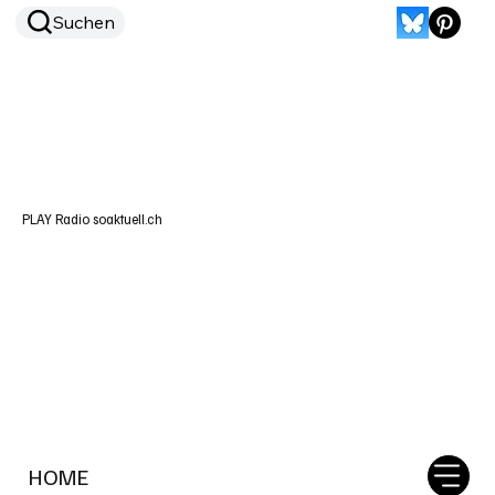
Suchen
PLAY Radio soaktuell.ch
HOME