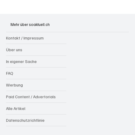
WM 2026: Polit-Zirkus, spanischer Triumph
und das grosse Schweizer Schulterzucken
Mehr über soaktuell.ch
Kontakt / Impressum
Über uns
In eigener Sache
FAQ
Werbung
Paid Content / Advertorials
Alle Artikel
Datenschutzrichtlinie