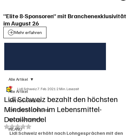
"Elite 8-Sponsoren" mit Branchenexklusivität
im August 26
Mehr erfahren
Alle Artikel
Lidl Schweiz
7. Feb. 2021
2 Min. Lesezeit
Alle Artikel
Lidl Schweiz bezahlt den höchsten
KANTON AARGAU
Mindestlohn im Lebensmittel-
KANTON SOLOTHURN
Detailhandel
NACHBARSCHAFT
Mit NaN von 5 Sternen bewertet.
INLAND
Lidl Schweiz erhöht nach Lohngesprächen mit den 