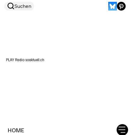
Suchen
PLAY Radio soaktuell.ch
HOME