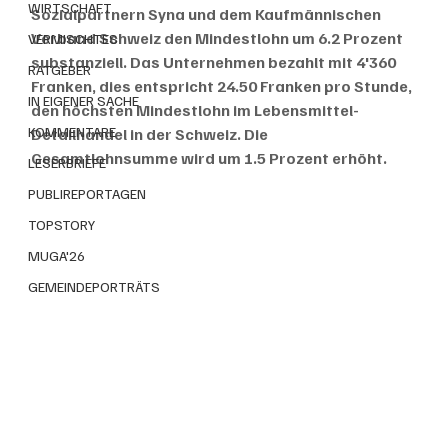
WIRTSCHAFT
Sozialpartnern Syna und dem Kaufmännischen 
Verband Schweiz den Mindestlohn um 6.2 Prozent 
VERMISCHTES
substanziell. Das Unternehmen bezahlt mit 4'360 
RATGEBER
Franken, dies entspricht 24.50 Franken pro Stunde, 
IN EIGENER SACHE
den höchsten Mindestlohn im Lebensmittel-
KOMMENTARE
Detailhandel in der Schweiz. Die 
Gesamtlohnsumme wird um 1.5 Prozent erhöht. 
LESERBRIEFE
PUBLIREPORTAGEN
TOPSTORY
MUGA'26
GEMEINDEPORTRÄTS