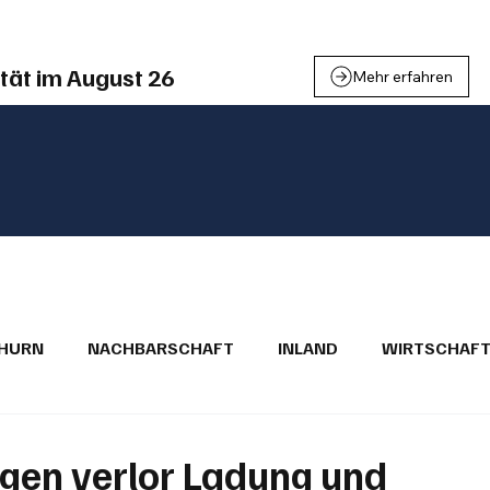
tät im August 26
Mehr erfahren
THURN
NACHBARSCHAFT
INLAND
WIRTSCHAF
BRIEFE
PUBLIREPORTAGEN
TOPSTORY
MUGA'
gen verlor Ladung und