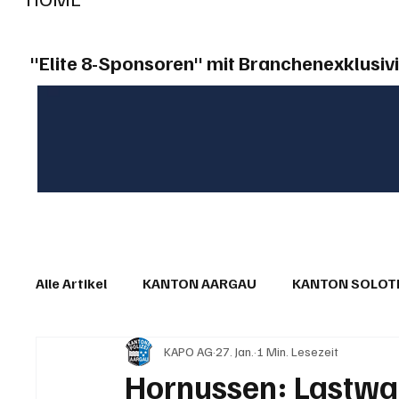
"Elite 8-Sponsoren" mit Branchenexklusivi
Alle Artikel
KANTON AARGAU
KANTON SOLO
KAPO AG
27. Jan.
1 Min. Lesezeit
IN EIGENER SACHE
KOMMENTARE
LESER
Hornussen: Lastwa