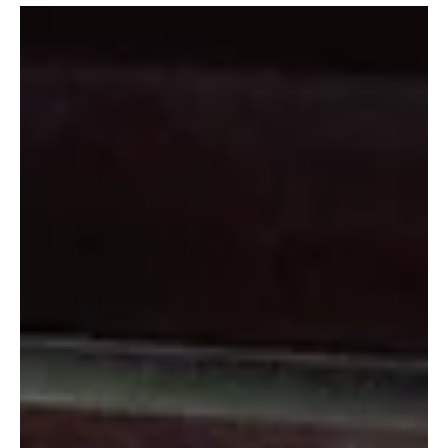
KAPO AG
29. Jan.
1 Min. Lesezeit
KANTON AARGAU
Hornussen: Ohne Führerausweis, dafür mit
Alkohol am Steuer, Unfall verursacht.
Ein 19-jähriger Automobilist verursachte in Hornussen einen
Selbstunfall. Er war alkoholisiert. Die Polizei konnte ihm den
Führerausweis nicht entziehen, weil er schon eingezogen war.
Der Automobilist war trotz Führerausweisentzug mit dem
Auto unterwegs - und das erst noch alkoholisiert. Das dürfte
teuer werden. Kapo AG / Vanessa Rumpold / soaktuell.ch
Originalfoto der Kapo AG. Am Dienstag, 27. Januar 2026,
meldete sich ein 19-jähriger Mann gegen Mitternacht beim
Polizeinotru