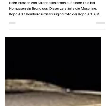
KAPO AG
11. Juli
1 Min. Lesezeit
KANTON AARGAU
Hornussen: Ballenpresse löste Feldbrand aus
Beim Pressen von Strohballen brach auf einem Feld bei
Hornussen ein Brand aus. Dieser zerstörte die Maschine.
Kapo AG / Bernhard Graser Originalfoto der Kapo AG. Auf
einem Feld ausserhalb von Hornussen waren Landwirte am
Donnerstagnachmittag, 9. Juli 2026, mit der Getreideernte
beschäftigt. Dabei stand eine Maschine im Einsatz, welche
das Stroh zu Ballen presste. Bei diesem Arbeitsvorgang
brach darin um 17.30 Uhr plötzlich ein Brand aus. Dieser
breitete sich rasend schnell au