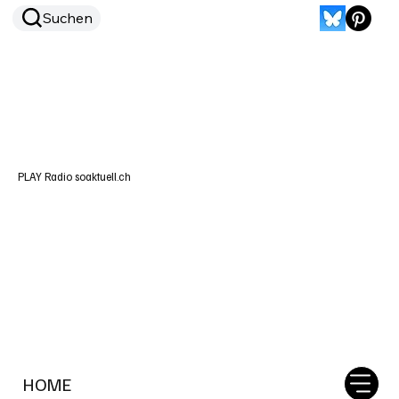
Suchen
PLAY Radio soaktuell.ch
HOME