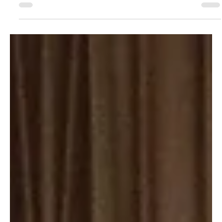
KAPO AG
27. Jan.
1 Min. Lesezeit
KANTON AARGAU
Hornussen: Lastwagen verlor Ladung und löste
Folgeunfälle aus
Am frühen Montagabend verlor ein Lieferwagen seine