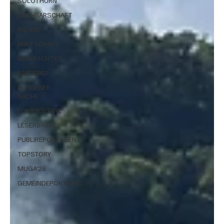
SOLOTHURN
NACHBARSCHAFT
INLAND
WIRTSCHAFT
VERMISCHTES
RATGEBER
IN EIGENER
SACHE
KOMMENTARE
LESERBRIEFE
PUBLIREPORTAGEN
TOPSTORY
MUGA'26
GEMEINDEPORTRÄTS