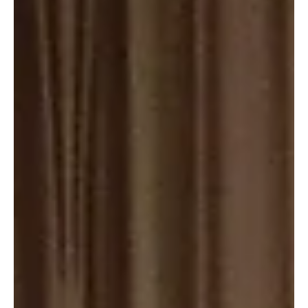
Ladung auf der Autobahn A3 bei Hornussen, worauf es zu
zwei Folgeunfällen kam. Dabei verletzte sich eine Person
leicht. Kapo AG / Vanessa Rumpold Originalfoto der Kapo
AG. Der Unfall ereignete sich am Montag, 26. Januar 2026,
gegen 18.00 Uhr. Ein 37-jähriger Schweizer befuhr mit seinem
Lieferwagen die A3 von Brugg herkommend in allgemeine
Richtung Frick. Auf Höhe Hornussen lösten sich die geladenen
Rohre, die zuvor mit Spanng