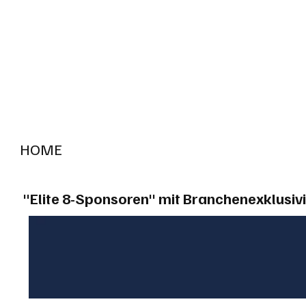
HOME
RADIO "live"
Aargau
Solothurn
Gem
"Elite 8-Sponsoren" mit Branchenexklusivi