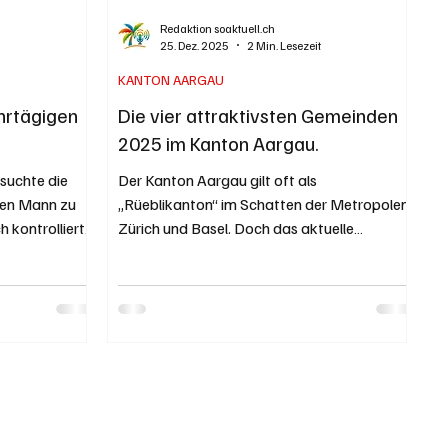
Redaktion soaktuell.ch
25. Dez. 2025
2 Min. Lesezeit
KANTON AARGAU
hrtägigen
Die vier attraktivsten Gemeinden
2025 im Kanton Aargau.
suchte die
Der Kanton Aargau gilt oft als
rten Mann zu
„Rüeblikanton“ im Schatten der Metropolen
 kontrolliert
Zürich und Basel. Doch das aktuelle
t eine
Gemeinderanking 2025 der
an. Kapo AG /
„Handelszeitung“ und „Bilanz“ zeigt: Die
po AG. Im
Lebensqualität zwischen Limmat und Reuss
ei Lenzburg
ist spitze – besonders in einer Gemeinde am
e hinweg
See. Eine schöne Lage am Hallwilersee ist
 eines 31-
eines, aber man muss auch noch attraktive
en. Daraus
Steuern und gute öffentliche Verkehrsmittel
rchtungen um
haben. Symbolbild von Stefan Kern /
Aufgrun
pixabay.com Welcher Ort im Aargau bietet