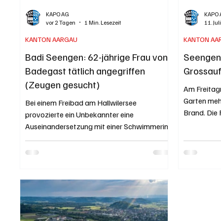
KAPO AG
KAPO 
vor 2 Tagen
1 Min. Lesezeit
11. Jul
KANTON AARGAU
KANTON AA
Badi Seengen: 62-jährige Frau von
Seengen:
Badegast tätlich angegriffen
Grossauf
(Zeugen gesucht)
Am Freitag
Garten meh
Bei einem Freibad am Hallwilersee
Brand. Die
provozierte ein Unbekannter eine
Grossaufge
Auseinandersetzung mit einer Schwimmerin.
Übergreife
Dabei griff er sie tätlich an und verletzte sie.
Wohnhäuser
Die Kantonspolizei sucht Augenzeugen.
Feuerwehra
Kapo AG / Bernhard Graser Tatort
mussten vo
"Männerbad" Seengen. Luftaufnahme von
werden. Die
Google Maps. Der Vorfall ereignete sich am
Kapo AG / 
Dienstag, 4. August 2026, zwischen 10.45
Kapo AG. A
und 11.15 Uhr beim Männerbad bei Seengen.
15:45 Uhr m
Eine 62-jährige Frau hatte auf dem