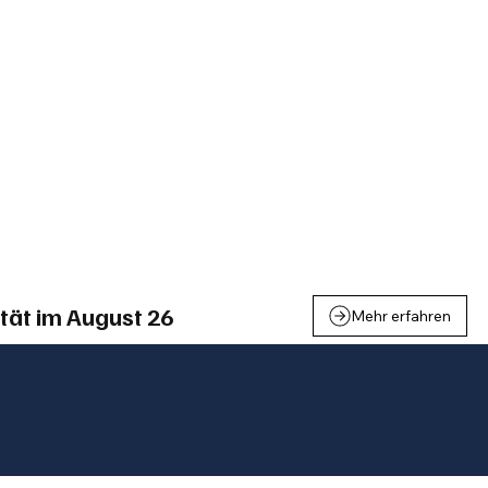
einden
Nachbarschaft
Inland
Wirtschaft
Leben
We
tät im August 26
Mehr erfahren