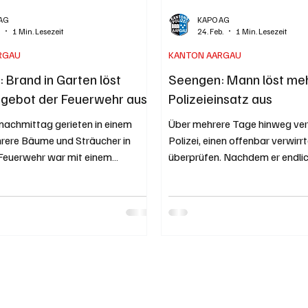
AG
KAPO AG
i
1 Min. Lesezeit
24. Feb.
1 Min. Lesezeit
RGAU
KANTON AARGAU
 Brand in Garten löst
Seengen: Mann löst me
gebot der Feuerwehr aus
Polizeieinsatz aus
nachmittag gerieten in einem
Über mehrere Tage hinweg ver
rere Bäume und Sträucher in
Polizei, einen offenbar verwir
 Feuerwehr war mit einem
überprüfen. Nachdem er endlich
bot vor Ort und konnte ein
werden konnte, ordnete ein Arz
n der Flammen auf die
fürsorgerische Unterbringung 
 verhindern. Drei
Sarah Furrer Archivbild der Ka
ngehörige sowie eine Drittperson
Briefkasten der Regionalpoliz
n der Sanität begutachtet
fanden sich über mehrere Tag
 Brandursache ist noch unklar.
Schriftstücke mit wirrem Inhalt
Dominic Zimmerli Originalfoto der
jährigen Absenders aus Seeng
m Freitagnachmittag gegen
ergaben sich ernsthafte Befü
eldete eine Drittperson, dass in
seinen psychischen Zustand. 