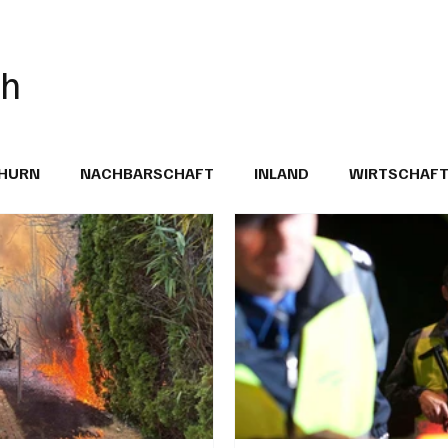
ch
THURN
NACHBARSCHAFT
INLAND
WIRTSCHAF
BRIEFE
PUBLIREPORTAGEN
TOPSTORY
MUGA'