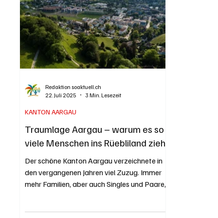
einem Gart
Sonnendeck des Badehauses ihr Badetuch
ausgelegt und
Redaktion soaktuell.ch
22. Juli 2025
3 Min. Lesezeit
KANTON AARGAU
Traumlage Aargau – warum es so
viele Menschen ins Rüebliland zieht
Der schöne Kanton Aargau verzeichnete in
den vergangenen Jahren viel Zuzug. Immer
mehr Familien, aber auch Singles und Paare,
entdecken...