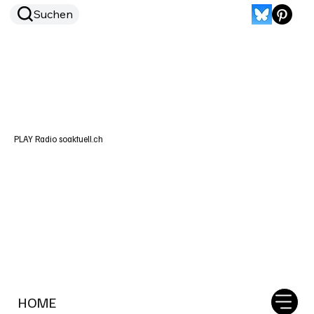
Suchen
PLAY Radio soaktuell.ch
HOME