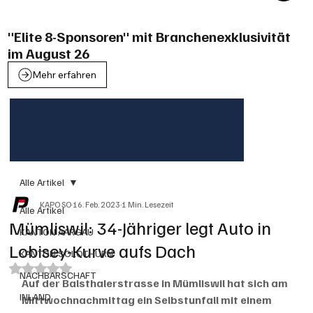
"Elite 8-Sponsoren" mit Branchenexklusivität
im August 26
Mehr erfahren
Alle Artikel
KAPO SO
16. Feb. 2023
1 Min. Lesezeit
Alle Artikel
Mümliswil: 34-Jähriger legt Auto in
KANTON AARGAU
Lobisey-Kurve aufs Dach
KANTON SOLOTHURN
Mit NaN von 5 Sternen bewertet.
NACHBARSCHAFT
Auf der Balsthalerstrasse in Mümliswil hat sich am 
INLAND
Mittwochnachmittag ein Selbstunfall mit einem 