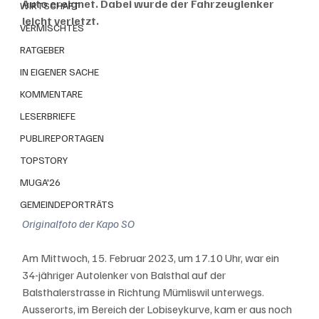
Auto ereignet. Dabei wurde der Fahrzeuglenker 
WIRTSCHAFT
leicht verletzt.
VERMISCHTES
RATGEBER
IN EIGENER SACHE
KOMMENTARE
LESERBRIEFE
PUBLIREPORTAGEN
TOPSTORY
MUGA'26
GEMEINDEPORTRÄTS
Originalfoto der Kapo SO
Am Mittwoch, 15. Februar 2023, um 17.10 Uhr, war ein 
34-jähriger Autolenker von Balsthal auf der 
Balsthalerstrasse in Richtung Mümliswil unterwegs. 
Ausserorts, im Bereich der Lobiseykurve, kam er aus noch 