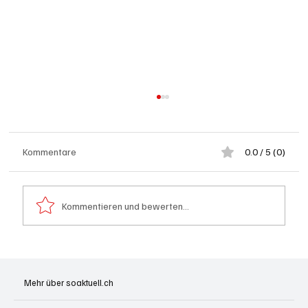
Kommentare
0.0 / 5 (0)
Kommentieren und bewerten...
Spürnasen im Dauereinsatz: Der Aargau ist
die Schweizer Hochburg der Polizeihunde
Mehr über soaktuell.ch