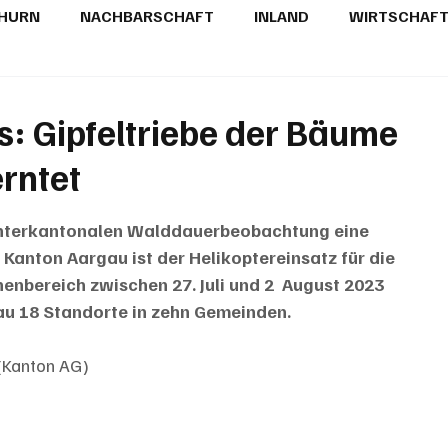
THURN
NACHBARSCHAFT
INLAND
WIRTSCHAF
BRIEFE
PUBLIREPORTAGEN
TOPSTORY
MUGA'
: Gipfeltriebe der Bäume
erntet
r interkantonalen Walddauerbeobachtung eine 
m Kanton Aargau ist der Helikoptereinsatz für die 
enbereich zwischen 27. Juli und 2  August 2023 
au 18 Standorte in zehn Gemeinden.
(Kanton AG)