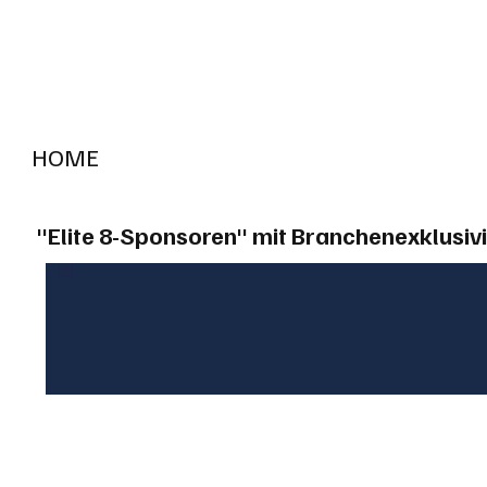
HOME
RADIO "live"
Aargau
Solothurn
Gem
"Elite 8-Sponsoren" mit Branchenexklusivi