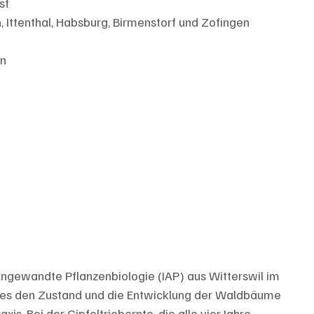
st
h, Ittenthal, Habsburg, Birmenstorf und Zofingen
en
r Angewandte Pflanzenbiologie (IAP) aus Witterswil im 
es den Zustand und die Entwicklung der Waldbäume 
xis. Bei der Gipfeltriebernte, die alle vier Jahre 