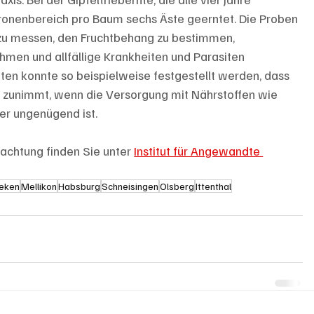
ronenbereich pro Baum sechs Äste geerntet. Die Proben 
zu messen, den Fruchtbehang zu bestimmen, 
men und allfällige Krankheiten und Parasiten 
rnten konnte so beispielweise festgestellt werden, dass 
n zunimmt, wenn die Versorgung mit Nährstoffen wie 
er ungenügend ist.
chtung finden Sie unter 
Institut für Angewandte 
eken
Mellikon
Habsburg
Schneisingen
Olsberg
Ittenthal