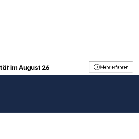
einden
Nachbarschaft
Inland
Wirtschaft
Leben
We
tät im August 26
Mehr erfahren