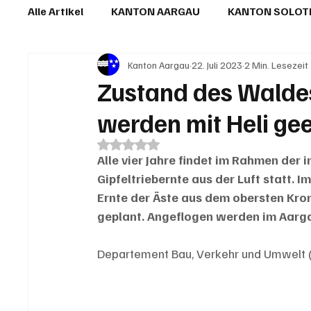
Alle Artikel
KANTON AARGAU
KANTON SOLO
Kanton Aargau
22. Juli 2023
2 Min. Lesezeit
IN EIGENER SACHE
KOMMENTARE
LESER
Zustand des Waldes
werden mit Heli ge
Mit NaN von 5 Sternen bewertet.
Alle vier Jahre findet im Rahmen de
Gipfeltriebernte aus der Luft statt. I
Ernte der Äste aus dem obersten Kron
geplant. Angeflogen werden im Aarg
Departement Bau, Verkehr und Umwelt 