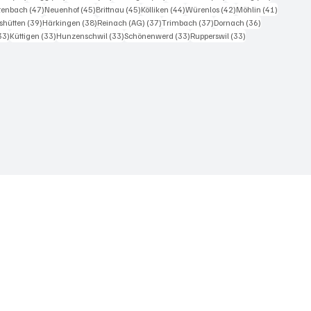
iträge
47 Beiträge
45 Beiträge
45 Beiträge
44 Beiträge
42 Beiträge
41 Beiträ
itenbach
(47)
Neuenhof
(45)
Brittnau
(45)
Kölliken
(44)
Würenlos
(42)
Möhlin
(41)
Beiträge
39 Beiträge
38 Beiträge
37 Beiträge
37 Beiträge
36 Beiträge
shütten
(39)
Härkingen
(38)
Reinach (AG)
(37)
Trimbach
(37)
Dornach
(36)
33 Beiträge
33 Beiträge
33 Beiträge
33 Beiträge
33 Beiträge
33)
Küttigen
(33)
Hunzenschwil
(33)
Schönenwerd
(33)
Rupperswil
(33)