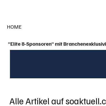
HOME
RADIO "live"
Aargau
Solothurn
Gem
"Elite 8-Sponsoren" mit Branchenexklusivi
Alle Artikel auf soaktuell.