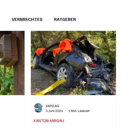
T
VERMISCHTES
RATGEBER
26
GEMEINDEPORTRÄTS
KAPO AG
3. Juni 2021
1 Min. Lesezeit
KANTON AARGAU