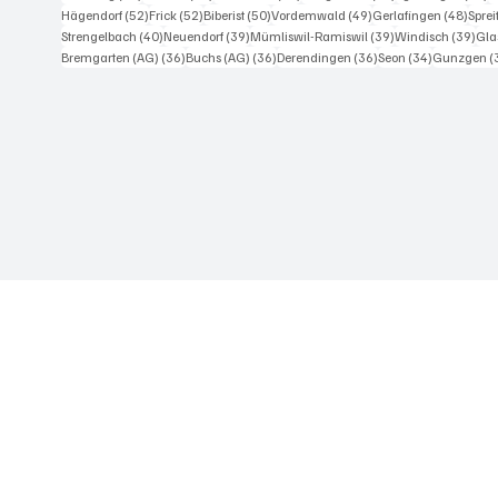
52 Beiträge
52 Beiträge
50 Beiträge
49 Beiträge
48 Be
Hägendorf
(52)
Frick
(52)
Biberist
(50)
Vordemwald
(49)
Gerlafingen
(48)
Spre
40 Beiträge
39 Beiträge
39 Beiträge
39 
Strengelbach
(40)
Neuendorf
(39)
Mümliswil-Ramiswil
(39)
Windisch
(39)
Gla
36 Beiträge
36 Beiträge
36 Beiträge
34 Beiträge
Bremgarten (AG)
(36)
Buchs (AG)
(36)
Derendingen
(36)
Seon
(34)
Gunzgen
(