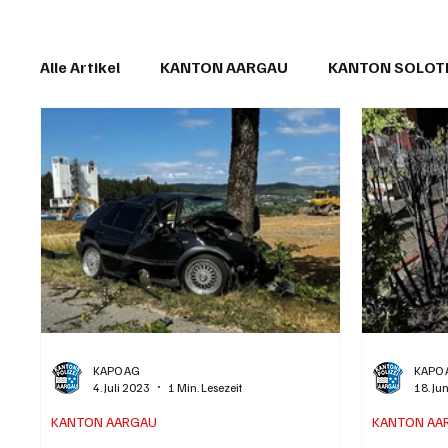
Alle Artikel
KANTON AARGAU
KANTON SOLO
IN EIGENER SACHE
KOMMENTARE
LESER
KAPO AG
KAPO 
4. Juli 2023
1 Min. Lesezeit
18. Ju
KANTON AARGAU
KANTON AA