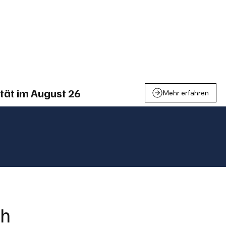
einden
Nachbarschaft
Inland
Wirtschaft
Leben
We
tät im August 26
Mehr erfahren
ch