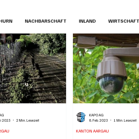
THURN
NACHBARSCHAFT
INLAND
WIRTSCHAF
BRIEFE
PUBLIREPORTAGEN
TOPSTORY
MUGA'
AG
KAPO AG
ni 2023
2 Min. Lesezeit
8. Feb. 2023
1 Min. Lesezeit
RGAU
KANTON AARGAU