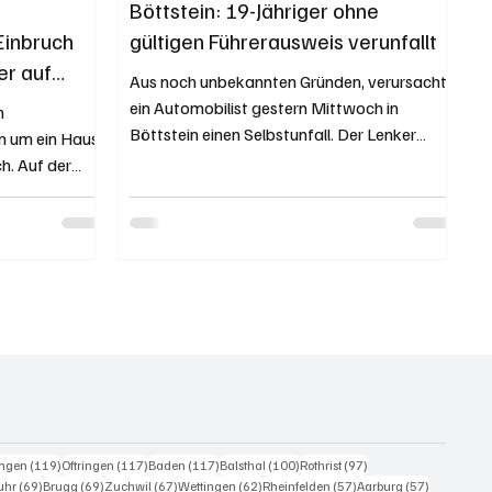
Böttstein: 19-Jähriger ohne
inbruch
gültigen Führerausweis verunfallt
er auf
Aus noch unbekannten Gründen, verursachte
ein Automobilist gestern Mittwoch in
m
Böttstein einen Selbstunfall. Der Lenker
n um ein Haus
verletzte sich...
h. Auf der
eiträge
119 Beiträge
117 Beiträge
117 Beiträge
100 Beiträge
97 Beiträge
ingen
(119)
Oftringen
(117)
Baden
(117)
Balsthal
(100)
Rothrist
(97)
0 Beiträge
69 Beiträge
69 Beiträge
67 Beiträge
62 Beiträge
57 Beiträge
57 Beiträg
uhr
(69)
Brugg
(69)
Zuchwil
(67)
Wettingen
(62)
Rheinfelden
(57)
Aarburg
(57)