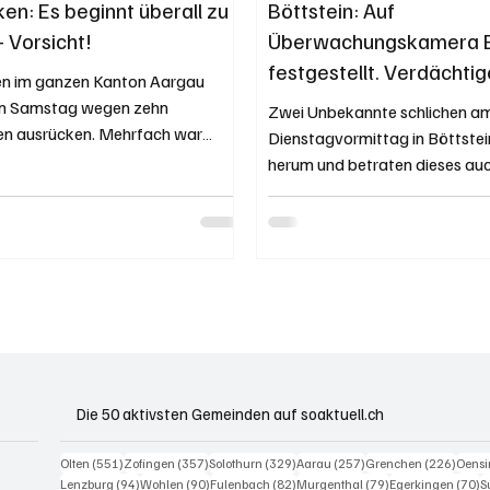
en: Es beginnt überall zu
Böttstein: Auf
- Vorsicht!
Überwachungskamera E
festgestellt. Verdächtig
n im ganzen Kanton Aargau
Flucht festgenommen.
m Samstag wegen zehn
Zwei Unbekannte schlichen a
en ausrücken. Mehrfach war
Dienstagvormittag in Böttstei
s Fehlverhalten in...
herum und betraten dieses auc
Fahndung konnte die...
Die 50 aktivsten Gemeinden auf soaktuell.ch
551 Beiträge
357 Beiträge
329 Beiträge
257 Beiträge
226 B
Olten
(551)
Zofingen
(357)
Solothurn
(329)
Aarau
(257)
Grenchen
(226)
Oens
94 Beiträge
90 Beiträge
82 Beiträge
79 Beiträge
7
Lenzburg
(94)
Wohlen
(90)
Fulenbach
(82)
Murgenthal
(79)
Egerkingen
(70)
S