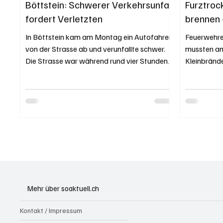
Böttstein: Schwerer Verkehrsunfall
Furztrock
fordert Verletzten
brennen 
In Böttstein kam am Montag ein Autofahrer
Feuerwehre
von der Strasse ab und verunfallte schwer.
mussten a
Die Strasse war während rund vier Stunden
Kleinbränd
gesperrt....
menschliche
Mehr über soaktuell.ch
Kontakt / Impressum