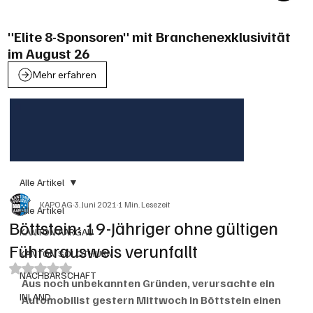
"Elite 8-Sponsoren" mit Branchenexklusivität
im August 26
Mehr erfahren
Alle Artikel
KAPO AG
3. Juni 2021
1 Min. Lesezeit
Alle Artikel
Böttstein: 19-Jähriger ohne gültigen
KANTON AARGAU
Führerausweis verunfallt
KANTON SOLOTHURN
Mit NaN von 5 Sternen bewertet.
NACHBARSCHAFT
Aus noch unbekannten Gründen, verursachte ein 
INLAND
Automobilist gestern Mittwoch in Böttstein einen 