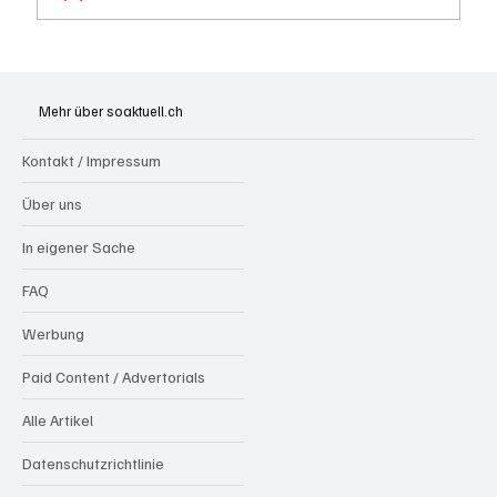
Kölliken: 66-jähriger E-Roller-Fahrer bei
Kollision mit Auto tödlich verletzt
Mehr über soaktuell.ch
Kontakt / Impressum
Über uns
In eigener Sache
FAQ
Werbung
Paid Content / Advertorials
Alle Artikel
Datenschutzrichtlinie