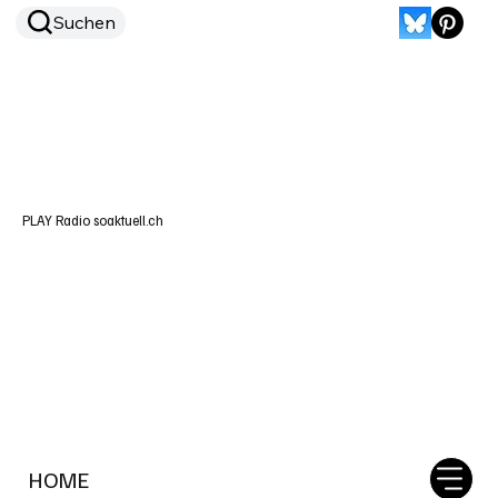
Suchen
PLAY Radio soaktuell.ch
HOME