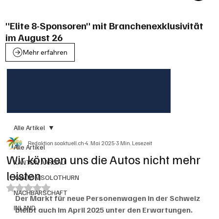
"Elite 8-Sponsoren" mit Branchenexklusivität
im August 26
Mehr erfahren
Alle Artikel
Redaktion soaktuell.ch
4. Mai 2025
3 Min. Lesezeit
Alle Artikel
Wir können uns die Autos nicht mehr
KANTON AARGAU
leisten
KANTON SOLOTHURN
Mit NaN von 5 Sternen bewertet.
NACHBARSCHAFT
Der Markt für neue Personenwagen in der Schweiz 
INLAND
bleibt auch im April 2025 unter den Erwartungen. 