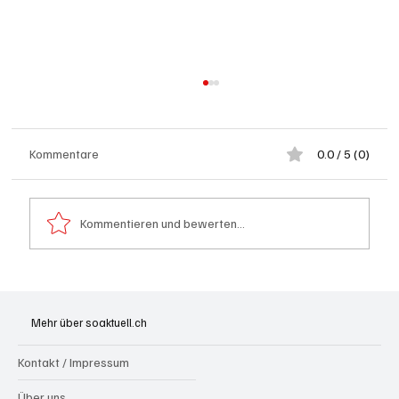
Kommentare
0.0 / 5 (0)
Kommentieren und bewerten...
Spürnasen im Dauereinsatz: Der Aargau ist
die Schweizer Hochburg der Polizeihunde
Mehr über soaktuell.ch
Kontakt / Impressum
Über uns