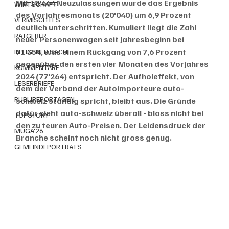
Mit 18'664 Neuzulassungen wurde das Ergebnis 
WIRTSCHAFT
des Vorjahresmonats (20'040) um 6,9 Prozent 
VERMISCHTES
deutlich unterschritten. Kumuliert liegt die Zahl 
RATGEBER
neuer Personenwagen seit Jahresbeginn bei 
71'354, was einem Rückgang von 7,6 Prozent 
IN EIGENER SACHE
gegenüber den ersten vier Monaten des Vorjahres 
KOMMENTARE
2024 (77'264) entspricht. Der Aufholeffekt, von 
LESERBRIEFE
dem der Verband der Autoimporteure auto-
PUBLIREPORTAGEN
schweiz ständig spricht, bleibt aus.
Die Gründe 
dafür sieht auto-schweiz überall - bloss nicht bei 
TOPSTORY
den zu teuren Auto-Preisen. Der Leidensdruck der 
MUGA'26
Branche scheint noch nicht gross genug. 
GEMEINDEPORTRÄTS