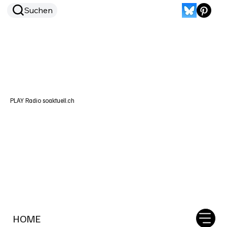
Suchen
PLAY Radio soaktuell.ch
HOME