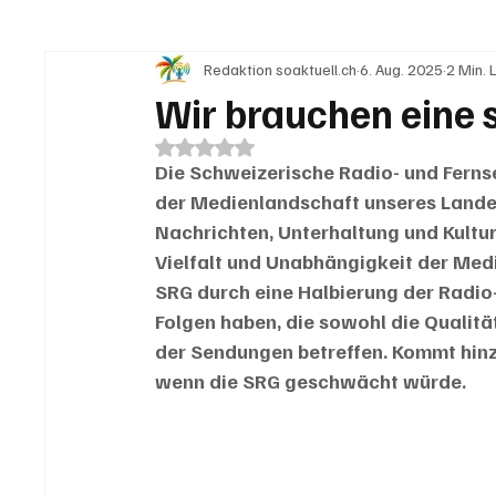
Redaktion soaktuell.ch
6. Aug. 2025
2 Min. 
IN EIGENER SACHE
KOMMENTARE
LESER
Wir brauchen eine 
Mit NaN von 5 Sternen bewertet.
Die Schweizerische Radio- und Fernseh
der Medienlandschaft unseres Landes. 
Nachrichten, Unterhaltung und Kultur
Vielfalt und Unabhängigkeit der Med
SRG durch eine Halbierung der Radio
Folgen haben, die sowohl die Qualität 
der Sendungen betreffen. Kommt hinzu
wenn die SRG geschwächt würde. 