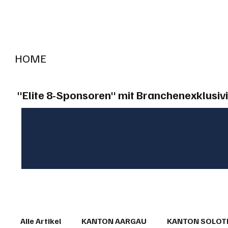
HOME
RADIO "live"
Aargau
Solothurn
Gem
"Elite 8-Sponsoren" mit Branchenexklusivi
Alle Artikel
KANTON AARGAU
KANTON SOLO