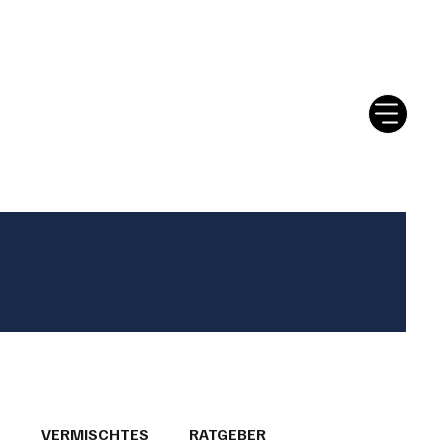
tter
Ratgeber
Leserbriefe
T
VERMISCHTES
RATGEBER