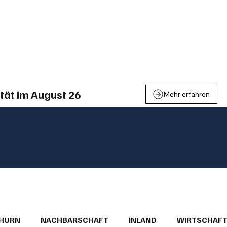
einden
Nachbarschaft
Inland
Wirtschaft
Leben
We
tät im August 26
Mehr erfahren
THURN
NACHBARSCHAFT
INLAND
WIRTSCHAF