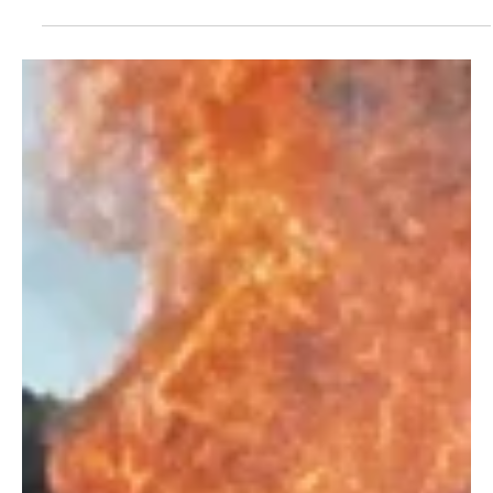
boomen, während andere aufgeben
In der Region Aargau-Solothurn zeigt sich ein gespaltenes
Bild bezüglich den Gewerbeschauen oder
Gewerbeausstellungen: Während einige Gewerbevereine ihre
traditionellen Ausstellungen mangels Ressourcen absagen
müssen, feiern andere Rekorderfolge. Ein Blick auf die
regionale Landkarte zeigt: Der Erfolg ist kein Zufall, sondern
das Resultat von Teamwork, Fleiss, Beharrlichkeit und einer
harten Anpassungsstrategie. Während Fixpunkte wie die
HESO oder die AMA den Takt vorgeben, s