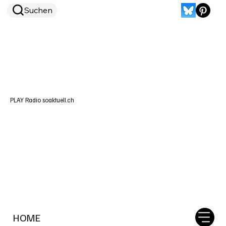
Suchen
PLAY Radio soaktuell.ch
HOME