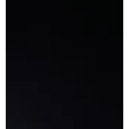
KAPO AG
9. März 2025
1 Min. Lesezeit
KANTON AARGAU
Safenwil: Auffahrunfall auf A1 mit grossem
Sachschaden
Auf der A1 stiessen gestern Nachmittag zwei BMWs
zusammen. Der Unfallhergang ist unklar und die
Kantonspolizei sucht Zeugen. Kapo AG /...