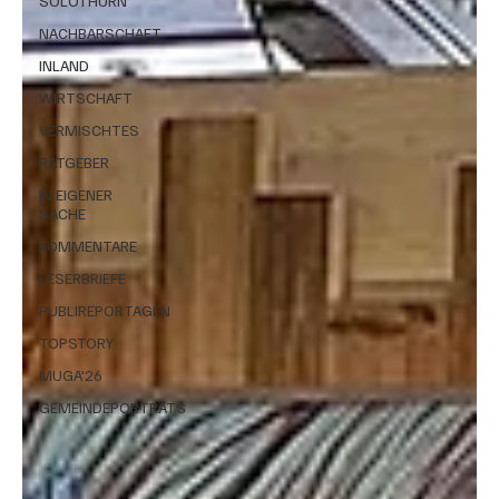
SOLOTHURN
NACHBARSCHAFT
INLAND
WIRTSCHAFT
VERMISCHTES
RATGEBER
IN EIGENER
SACHE
KOMMENTARE
LESERBRIEFE
PUBLIREPORTAGEN
TOPSTORY
MUGA'26
GEMEINDEPORTRÄTS