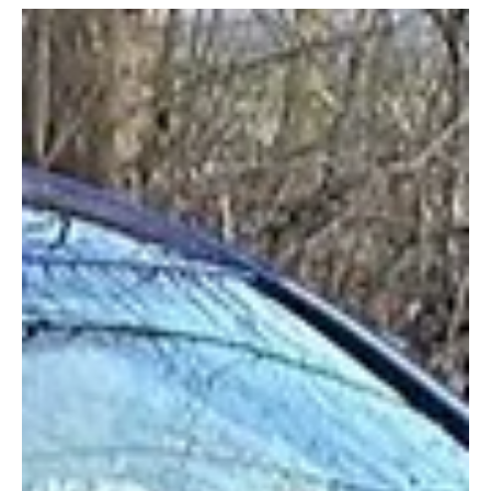
KAPO AG
8. Sept. 2025
1 Min. Lesezeit
KANTON AARGAU
Safenwil: Ford Kuga nach Selbstunfall auf A1 in
Flammen
Weil sie abgelenkt war, verlor eine Automobilistin am Sonntag
auf der A1 die Kontrolle über ihren Wagen. Dieser prallte
gegen die...