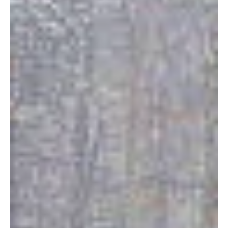
KAPO AG
7. Dez. 2024
1 Min. Lesezeit
KANTON AARGAU
Safenwil: Lieferwagen kollidiert auf A1 mit
Leitplanke und verliert Ladung
Wegen eines Sekundenschlafs verunfallte ein
Lieferwagenfahrer auf der Autobahn. Es wurde niemand
verletzt, jedoch fiel ein Grossteil der...