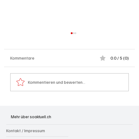
Kommentare
0.0 / 5 (0)
Kommentieren und bewerten...
Spürnasen im Dauereinsatz: Der Aargau ist
die Schweizer Hochburg der Polizeihunde
Mehr über soaktuell.ch
Kontakt / Impressum