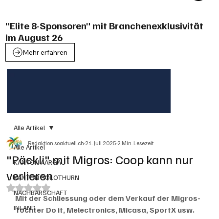
"Elite 8-Sponsoren" mit Branchenexklusivität
im August 26
Mehr erfahren
Alle Artikel
Redaktion soaktuell.ch
21. Juli 2025
2 Min. Lesezeit
Alle Artikel
"Päckli" mit Migros: Coop kann nur
KANTON AARGAU
verlieren
KANTON SOLOTHURN
Mit NaN von 5 Sternen bewertet.
NACHBARSCHAFT
Mit der Schliessung oder dem Verkauf der Migros-
INLAND
Töchter Do it, Melectronics, Micasa, SportX usw. 