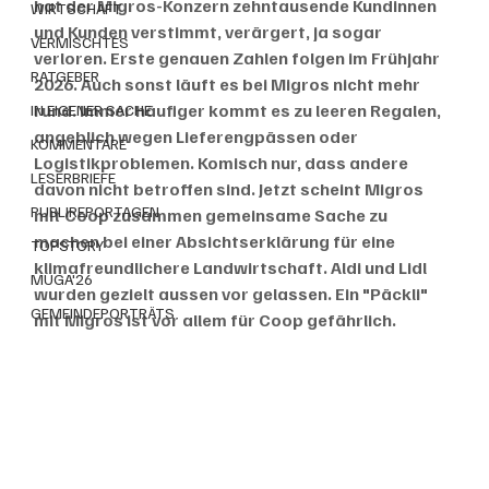
hat der Migros-Konzern zehntausende Kundinnen 
WIRTSCHAFT
und Kunden verstimmt, verärgert, ja sogar 
VERMISCHTES
verloren. Erste genauen Zahlen folgen im Frühjahr 
RATGEBER
2026. Auch sonst läuft es bei Migros nicht mehr 
rund. Immer häufiger kommt es zu leeren Regalen, 
IN EIGENER SACHE
angeblich wegen Lieferengpässen oder 
KOMMENTARE
Logistikproblemen. Komisch nur, dass andere 
LESERBRIEFE
davon nicht betroffen sind. Jetzt scheint Migros 
PUBLIREPORTAGEN
mit Coop zusammen gemeinsame Sache zu 
machen bei einer Absichtserklärung für eine 
TOPSTORY
klimafreundlichere Landwirtschaft. Aldi und Lidl 
MUGA'26
wurden gezielt aussen vor gelassen. Ein "Päckli" 
GEMEINDEPORTRÄTS
mit Migros ist vor allem für Coop gefährlich. 