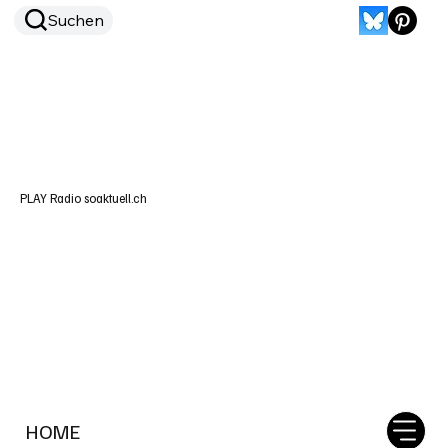
Suchen
PLAY Radio soaktuell.ch
HOME