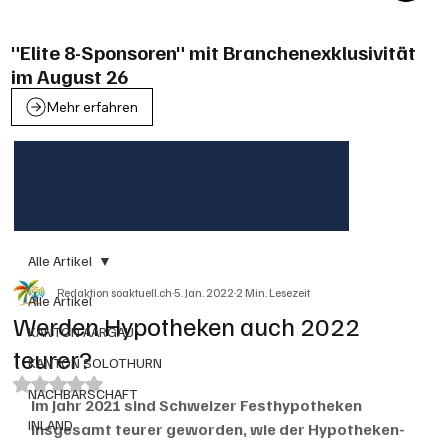
"Elite 8-Sponsoren" mit Branchenexklusivität
im August 26
Mehr erfahren
Alle Artikel
Redaktion soaktuell.ch
5. Jan. 2022
2 Min. Lesezeit
Alle Artikel
Werden Hypotheken auch 2022
KANTON AARGAU
teurer?
KANTON SOLOTHURN
Mit NaN von 5 Sternen bewertet.
NACHBARSCHAFT
Im Jahr 2021 sind Schweizer Festhypotheken 
INLAND
insgesamt teurer geworden, wie der Hypotheken-