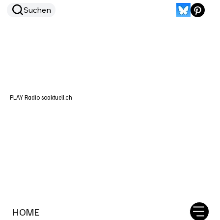
Suchen
PLAY Radio soaktuell.ch
HOME