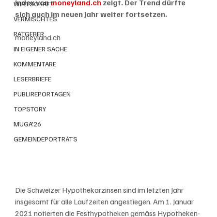
Index von 
moneyland.ch
 zeigt. Der Trend dürfte 
WIRTSCHAFT
sich auch im neuen Jahr weiter fortsetzen.
VERMISCHTES
RATGEBER
moneyland.ch
IN EIGENER SACHE
KOMMENTARE
LESERBRIEFE
PUBLIREPORTAGEN
TOPSTORY
MUGA'26
GEMEINDEPORTRÄTS
Die Schweizer Hypothekarzinsen sind im letzten Jahr 
insgesamt für alle Laufzeiten angestiegen. Am 1. Januar 
2021 notierten die Festhypotheken gemäss Hypotheken-