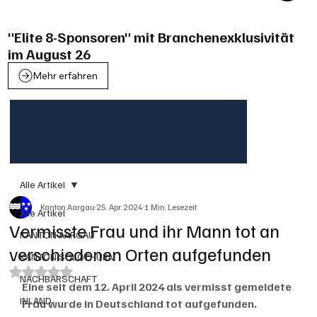
"Elite 8-Sponsoren" mit Branchenexklusivität
im August 26
Mehr erfahren
Alle Artikel
Kanton Aargau
25. Apr. 2024
1 Min. Lesezeit
Alle Artikel
Vermisste Frau und ihr Mann tot an
KANTON AARGAU
verschiedenen Orten aufgefunden
KANTON SOLOTHURN
Mit NaN von 5 Sternen bewertet.
NACHBARSCHAFT
Eine seit dem 12. April 2024 als vermisst gemeldete 
INLAND
Frau wurde in Deutschland tot aufgefunden. 