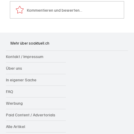
Kommentieren und bewerten...
Kölliken: 66-jähriger E-Roller-Fahrer bei
Kollision mit Auto tödlich verletzt
Mehr über soaktuell.ch
Kontakt / Impressum
Über uns
In eigener Sache
FAQ
Werbung
Paid Content / Advertorials
Alle Artikel