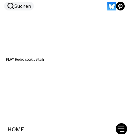
Suchen
PLAY Radio soaktuell.ch
HOME