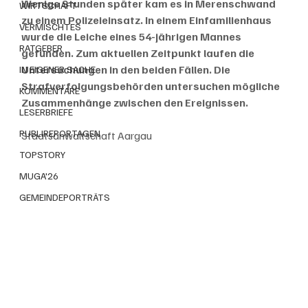
Wenige Stunden später kam es in Merenschwand 
WIRTSCHAFT
zu einem Polizeieinsatz. In einem Einfamilienhaus 
VERMISCHTES
wurde die Leiche eines 54-jährigen Mannes 
RATGEBER
gefunden. Zum aktuellen Zeitpunkt laufen die 
Untersuchungen in den beiden Fällen. Die 
IN EIGENER SACHE
Strafverfolgungsbehörden untersuchen mögliche 
KOMMENTARE
Zusammenhänge zwischen den Ereignissen.
LESERBRIEFE
PUBLIREPORTAGEN
Staatsanwaltschaft Aargau
TOPSTORY
MUGA'26
GEMEINDEPORTRÄTS