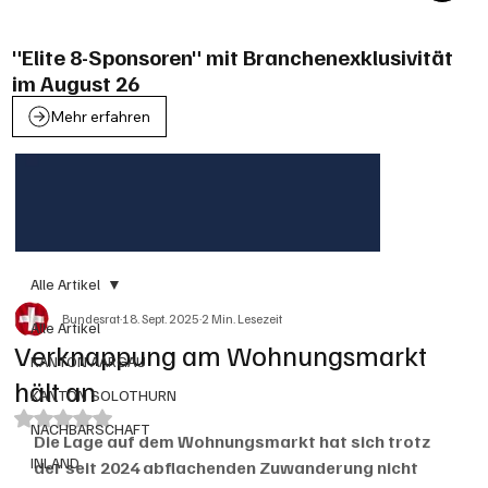
"Elite 8-Sponsoren" mit Branchenexklusivität
im August 26
Mehr erfahren
Alle Artikel
Bundesrat
18. Sept. 2025
2 Min. Lesezeit
Alle Artikel
Verknappung am Wohnungsmarkt
KANTON AARGAU
hält an
KANTON SOLOTHURN
Mit NaN von 5 Sternen bewertet.
NACHBARSCHAFT
Die Lage auf dem Wohnungsmarkt hat sich trotz 
INLAND
der seit 2024 abflachenden Zuwanderung nicht 