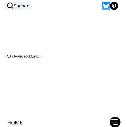
Suchen
PLAY Radio soaktuell.ch
HOME