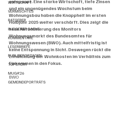
entspannt. Eine starke Wirtschaft, tiefe Zinsen 
WIRTSCHAFT
und ein ungenügendes Wachstum beim 
VERMISCHTES
Wohnungsbau haben die Knappheit im ersten 
RATGEBER
Halbjahr 2025 weiter verschärft. Dies zeigt die 
neue Aktualisierung des Monitors 
IN EIGENER SACHE
Wohnungsmarkt des Bundesamtes für 
KOMMENTARE
Wohnungswesen (BWO). Auch mittelfristig ist 
LESERBRIEFE
keine Entspannung in Sicht. Deswegen rückt die 
PUBLIREPORTAGEN
Entwicklung der Wohnkosten im Verhältnis zum 
Einkommen in den Fokus.
TOPSTORY
MUGA'26
BWO
GEMEINDEPORTRÄTS