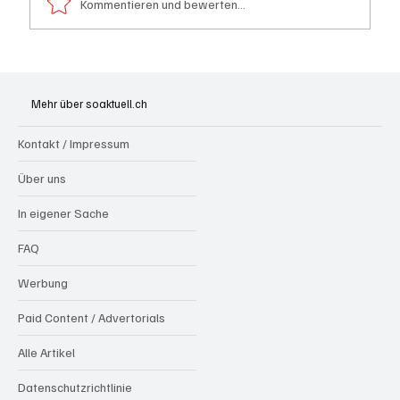
Kommentieren und bewerten...
Hilfikon: Brand in Heustock führt zu
stundenlangen Löscharbeiten
Mehr über soaktuell.ch
Kontakt / Impressum
Über uns
In eigener Sache
FAQ
Werbung
Paid Content / Advertorials
Alle Artikel
Datenschutzrichtlinie