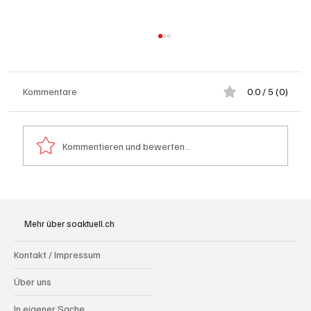
Kommentare
0.0 / 5 (0)
Kommentieren und bewerten...
Schulanfang: Achtung Kinder
Mehr über soaktuell.ch
Kontakt / Impressum
Über uns
In eigener Sache