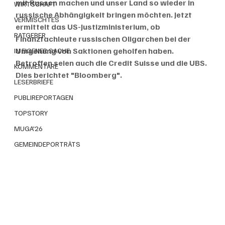
mit Russen machen und unser Land so wieder in 
WIRTSCHAFT
russische Abhängigkeit bringen möchten. Jetzt 
VERMISCHTES
ermittelt das US-Justizministerium, ob 
RATGEBER
Finanzfachleute russischen Oligarchen bei der 
Umgehung von Saktionen geholfen haben. 
IN EIGENER SACHE
Betroffen seien auch die Credit Suisse und die UBS. 
KOMMENTARE
Dies berichtet "Bloomberg". 
LESERBRIEFE
PUBLIREPORTAGEN
TOPSTORY
MUGA'26
GEMEINDEPORTRÄTS