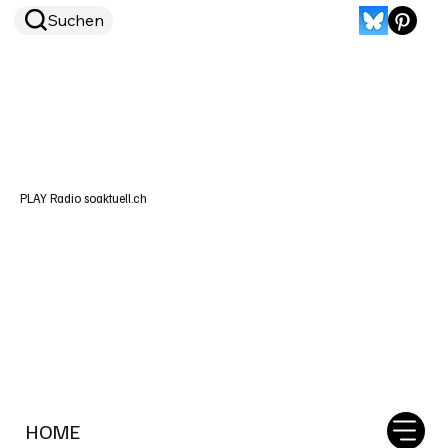
Suchen
PLAY Radio soaktuell.ch
HOME