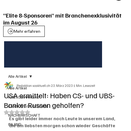
"Elite 8-Sponsoren" mit Branchenexklusivität
im August 26
Mehr erfahren
Alle Artikel
Redaktion soaktuell.ch
23. März 2023
1 Min. Lesezeit
Alle Artikel
USA ermittelt: Haben CS- und UBS-
KANTON AARGAU
Banker Russen geholfen?
KANTON SOLOTHURN
Mit NaN von 5 Sternen bewertet.
NACHBARSCHAFT
Es gibt leider immer noch Leute in unserem Land, 
INLAND
die am liebsten morgen schon wieder Geschäfte 