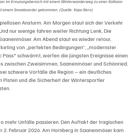
er im Kreuzungsbereich mit einem Winterwanderweg zu einer Kollision 
nd einem Snowboarder gekommen. (Quelle: Kapo Bern)
piellosen Ansturm. Am Morgen staut sich der Verkehr 
Und nur wenige fahren weiter Richtung Lenk. Die 
aanenmöser. Am Abend staut es wieder retour, 
keting von „perfekten Bedingungen“, „modernster 
c Pass" schwärmt, werfen die jüngsten Ereignisse einen 
ies zwischen Zweisimmen, Saanenmöser und Schönried. 
ei schwere Vorfälle die Region – ein deutliches 
 Pisten und die Sicherheit der Wintersportler 
ten.
sto mehr Unfälle passieren. Den Auftakt der tragischen 
em 2. Februar 2026. Am Hornberg in Saanenmöser kam 