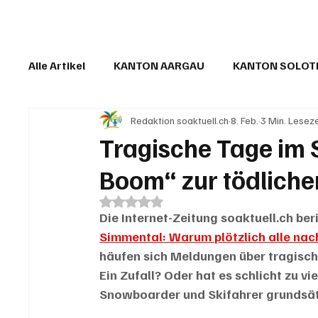
Alle Artikel
KANTON AARGAU
KANTON SOLO
Redaktion soaktuell.ch
8. Feb.
3 Min. Leseze
IN EIGENER SACHE
KOMMENTARE
LESER
Tragische Tage im 
Boom“ zur tödliche
Mit NaN von 5 Sternen bewertet.
Die Internet-Zeitung soaktuell.ch ber
Simmental: Warum plötzlich alle n
häufen sich Meldungen über tragisch
Ein Zufall? Oder hat es schlicht zu vi
Snowboarder und Skifahrer grundsätz