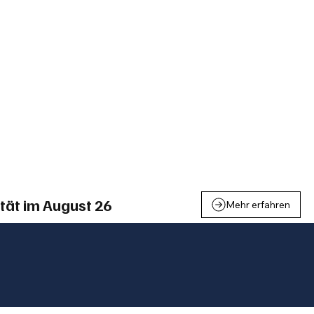
einden
Nachbarschaft
Inland
Wirtschaft
Leben
We
tät im August 26
Mehr erfahren