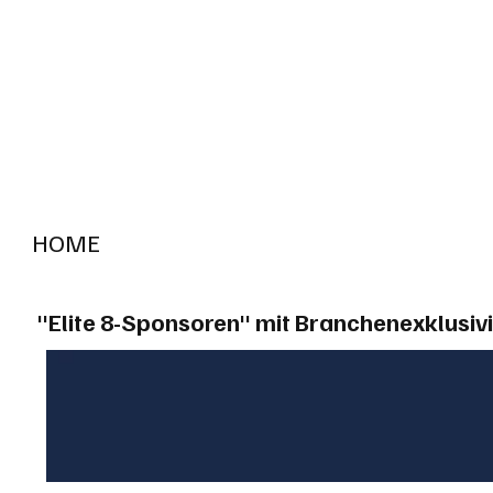
HOME
RADIO "live"
Aargau
Solothurn
Gem
"Elite 8-Sponsoren" mit Branchenexklusivi