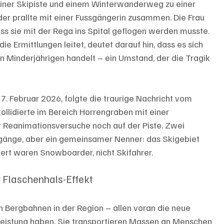
iner Skipiste und einem Winterwanderweg zu einer 
er prallte mit einer Fussgängerin zusammen. Die Frau 
ass sie mit der Rega ins Spital geflogen werden musste. 
e Ermittlungen leitet, deutet darauf hin, dass es sich 
 Minderjährigen handelt – ein Umstand, der die Tragik 
. Februar 2026, folgte die traurige Nachricht vom 
kollidierte im Bereich Horrengraben mit einer 
r Reanimationsversuche noch auf der Piste. Zwei 
ergänge, aber ein gemeinsamer Nenner: das Skigebiet 
ert waren Snowboarder, nicht Skifahrer.
 Flaschenhals-Effekt
n Bergbahnen in der Region – allen voran die neue 
eistung haben. Sie transportieren Massen an Menschen 