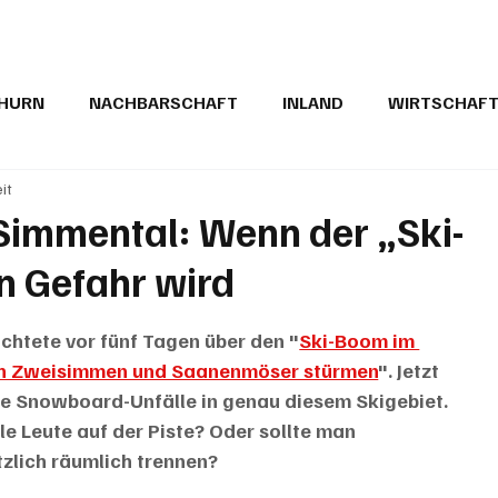
THURN
NACHBARSCHAFT
INLAND
WIRTSCHAF
it
BRIEFE
PUBLIREPORTAGEN
TOPSTORY
MUGA'
Simmental: Wenn der „Ski-
n Gefahr wird
ichtete vor fünf Tagen über den "
Ski-Boom im 
ach Zweisimmen und Saanenmöser stürmen
". Jetzt 
e Snowboard-Unfälle in genau diesem Skigebiet. 
ele Leute auf der Piste? Oder sollte man 
lich räumlich trennen? 