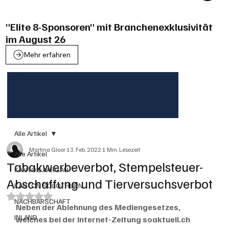
"Elite 8-Sponsoren" mit Branchenexklusivität
im August 26
Mehr erfahren
Alle Artikel
Martina Gloor
13. Feb. 2022
1 Min. Lesezeit
Alle Artikel
Tabakwerbeverbot, Stempelsteuer-
KANTON AARGAU
Abschaffung und Tierversuchsverbot
KANTON SOLOTHURN
Mit NaN von 5 Sternen bewertet.
NACHBARSCHAFT
Neben der Ablehnung des Mediengesetzes, 
INLAND
welches bei der Internet-Zeitung soaktuell.ch 