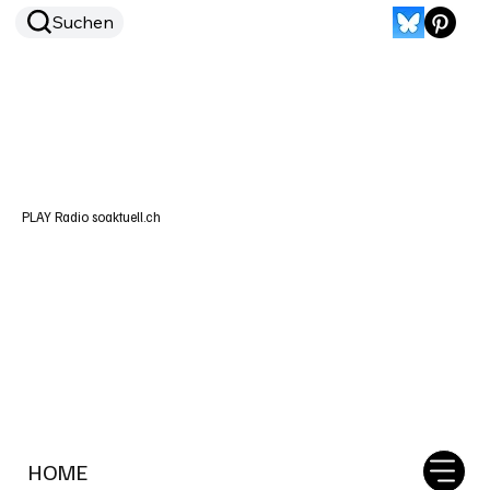
Suchen
PLAY Radio soaktuell.ch
HOME