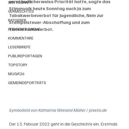
verständlicherweise Priorität hatte, sagte das 
WIRTSCHAFT
Stimmvolk heute Sonntag auch Ja zum 
VERMISCHTES
Tabakwerbeverbot für Jugendliche, Nein zur 
RATGEBER
Stempelsteuer-Abschaffung und zum 
Tierversuchsverbot. 
IN EIGENER SACHE
KOMMENTARE
LESERBRIEFE
PUBLIREPORTAGEN
TOPSTORY
MUGA'26
GEMEINDEPORTRÄTS
Symbolbild von Katharina Wieland Müller / pixelio.de
Der 13. Februar 2022 geht in die Geschichte ein. Erstmals 