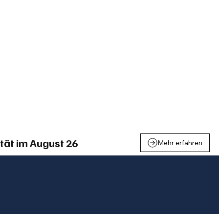
einden
Nachbarschaft
Inland
Wirtschaft
Leben
We
tät im August 26
Mehr erfahren