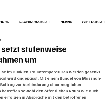
THURN
NACHBARSCHAFT
INLAND
WIRTSCHAF
t
BRIEFE
PUBLIREPORTAGEN
TOPSTORY
MUGA'
 setzt stufenweise
nahmen um
lweise im Dunklen, Raumtemperaturen werden gesenkt 
bad wird angepasst. Mit einem Bündel von Massnah­
n Beitrag zur Verhinderung einer möglichen 
betreffen sowohl den öffentlichen Raum wie auch 
 erfolgen in Absprache mit den betroffenen 