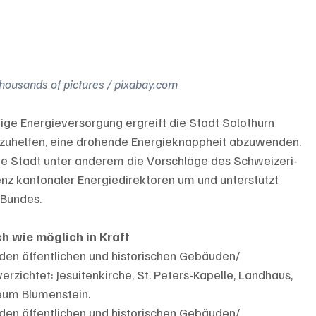
thousands of pictures / pixabay.com
tige Energieversorgung ergreift die Stadt Solothurn 
tzuhelfen, eine drohende Energieknappheit abzuwenden. 
e Stadt unter anderem die Vorschläge des Schweizeri­
z kantonaler Energiedirektoren um und unterstützt 
 Bundes.
 wie möglich in Kraft
en öffentlichen und historischen Gebäu­den/ 
rzichtet: Jesuitenkirche, St. Peters-Kapelle, Landhaus, 
eum Blumenstein.
en öffentlichen und historischen Gebäu­den/ 