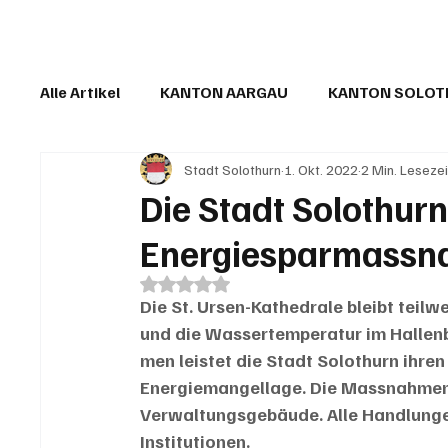
Alle Artikel
KANTON AARGAU
KANTON SOLO
Stadt Solothurn
1. Okt. 2022
2 Min. Lesezei
IN EIGENER SACHE
KOMMENTARE
LESER
Die Stadt Solothurn
Energiesparmass
Mit NaN von 5 Sternen bewertet.
Die St. Ursen-Kathedrale bleibt tei
und die Wassertemperatur im Hallen
men leistet die Stadt Solothurn ihre
Energiemangellage. Die Massnahmen 
Verwaltungsgebäude. Alle Handlungen
Institutionen.