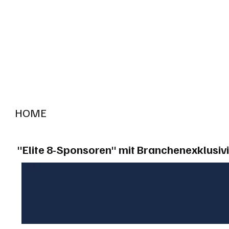
HOME
RADIO "live"
Aargau
Solothurn
Gem
"Elite 8-Sponsoren" mit Branchenexklusivi