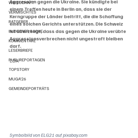
Aggression gegen die Ukraine. Sie kündigte bei 
WIRTSCHAFT
einem Treffen heute in Berlin an, dass sie der 
VERMISCHTES
Kerngruppe der Länder beitritt, die die Schaffung 
RATGEBER
eines solchen Gerichts unterstützen. Die Schweiz 
ist überzeugt, dass das gegen die Ukraine verübte 
IN EIGENER SACHE
Aggressionsverbrechen nicht ungestraft bleiben 
KOMMENTARE
darf.
LESERBRIEFE
PUBLIREPORTAGEN
EDA
TOPSTORY
MUGA'26
GEMEINDEPORTRÄTS
Symbolbild von ELG21 auf pixabay.com