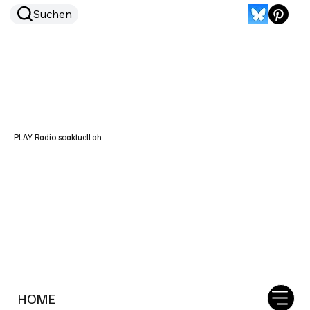
Suchen
PLAY Radio soaktuell.ch
HOME