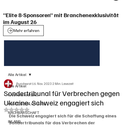
"Elite 8-Sponsoren" mit Branchenexklusivität
im August 26
Mehr erfahren
Alle Artikel
Bundesrat
16. Nov. 2023
2 Min. Lesezeit
Alle Artikel
Sondertribunal für Verbrechen gegen
KANTON AARGAU
Ukraine: Schweiz engagiert sich
KANTON SOLOTHURN
Mit NaN von 5 Sternen bewertet.
NACHBARSCHAFT
Die Schweiz engagiert sich für die Schaffung eines 
INLAND
Sondertribunals für das Verbrechen der 