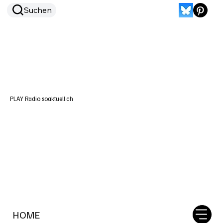
Suchen
PLAY Radio soaktuell.ch
HOME