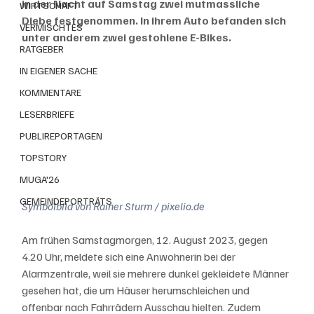
in der Nacht auf Samstag zwei mutmassliche 
WIRTSCHAFT
Diebe festgenommen. In ihrem Auto befanden sich 
VERMISCHTES
unter anderem zwei gestohlene E-Bikes.
RATGEBER
IN EIGENER SACHE
KOMMENTARE
LESERBRIEFE
PUBLIREPORTAGEN
TOPSTORY
MUGA'26
GEMEINDEPORTRÄTS
Symbolbild von Rainer Sturm / pixelio.de
Am frühen Samstagmorgen, 12. August 2023, gegen 
4.20 Uhr, meldete sich eine Anwohnerin bei der 
Alarmzentrale, weil sie mehrere dunkel gekleidete Männer 
gesehen hat, die um Häuser herumschleichen und 
offenbar nach Fahrrädern Ausschau hielten. Zudem 