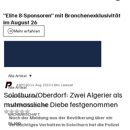
"Elite 8-Sponsoren" mit Branchenexklusivität
im August 26
Mehr erfahren
Alle Artikel
KAPO SO
14. Aug. 2023
1 Min. Lesezeit
Alle Artikel
Solothurn/Oberdorf: Zwei Algerier als
KANTON AARGAU
mutmassliche Diebe festgenommen
KANTON SOLOTHURN
Mit NaN von 5 Sternen bewertet.
NACHBARSCHAFT
Nach der Meldung aus der Bevölkerung über ein 
INLAND
verdächtiges Verhalten in Solothurn hat die Polizei 