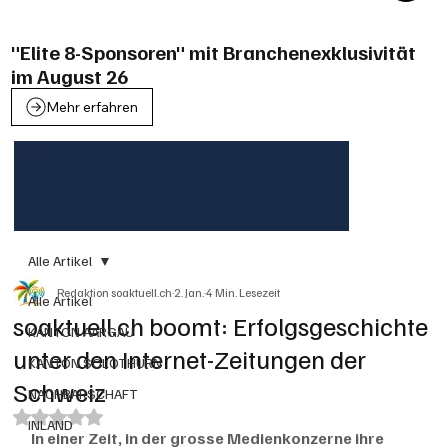
"Elite 8-Sponsoren" mit Branchenexklusivität
im August 26
Mehr erfahren
Alle Artikel
Redaktion soaktuell.ch
2. Jan.
4 Min. Lesezeit
Alle Artikel
soaktuell.ch boomt: Erfolgsgeschichte
KANTON AARGAU
unter den Internet-Zeitungen der
KANTON SOLOTHURN
Schweiz
NACHBARSCHAFT
Mit NaN von 5 Sternen bewertet.
INLAND
In einer Zeit, in der grosse Medienkonzerne ihre 