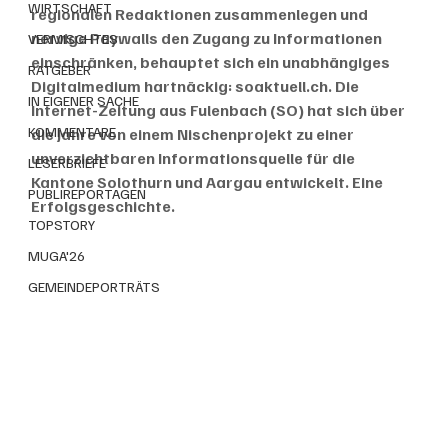
WIRTSCHAFT
regionalen Redaktionen zusammenlegen und 
nervige Paywalls den Zugang zu Informationen 
VERMISCHTES
einschränken, behauptet sich ein unabhängiges 
RATGEBER
Digitalmedium hartnäckig: soaktuell.ch. Die 
IN EIGENER SACHE
Internet-Zeitung aus Fulenbach (SO) hat sich über 
KOMMENTARE
die Jahre von einem Nischenprojekt zu einer 
unverzichtbaren Informationsquelle für die 
LESERBRIEFE
Kantone Solothurn und Aargau entwickelt. Eine 
PUBLIREPORTAGEN
Erfolgsgeschichte. 
TOPSTORY
MUGA'26
GEMEINDEPORTRÄTS