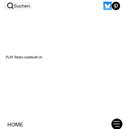
Suchen
PLAY Radio soaktuell.ch
HOME