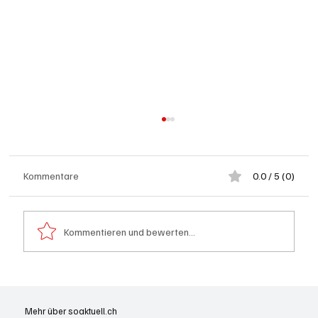
Kommentare
0.0 / 5 (0)
Kommentieren und bewerten...
Olten: Provisorium Doppelkindergarten
Bannfeld bezugsbereit
Mehr über soaktuell.ch