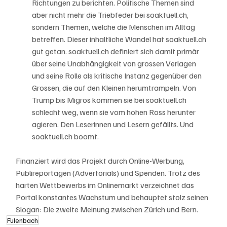
Richtungen zu berichten. Politische Themen sind 
aber nicht mehr die Triebfeder bei soaktuell.ch, 
sondern Themen, welche die Menschen im Alltag 
betreffen. Dieser
inhaltliche
Wandel hat
soaktuell.ch 
gut getan. soaktuell.ch definiert sich damit primär 
über seine Unabhängigkeit von grossen Verlagen 
und seine Rolle als kritische Instanz gegenüber den 
Grossen, die auf den Kleinen herumtrampeln. Von 
Trump bis Migros kommen sie bei soaktuell.ch 
schlecht weg, wenn sie vom hohen Ross herunter 
agieren. Den Leserinnen und Lesern gefällts. Und 
soaktuell.ch boomt.
Finanziert wird das Projekt durch Online-Werbung, 
Publireportagen (Advertorials) und Spenden. Trotz des 
harten Wettbewerbs im Onlinemarkt verzeichnet das 
Portal konstantes Wachstum und behauptet stolz seinen 
Slogan: Die zweite Meinung zwischen Zürich und Bern. 
Fulenbach