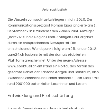
Foto: soaktuell.ch
Die Wurzeln von soaktuell.ch liegen im Jahr 2010. Der 
Kommunikationsspezialist Roman Jäggi lancierte am 1. 
September 2010 zunächst den kleinen Print-Anzeiger 
„aare24“ für die Region Olten-Zofingen-Gäu, ergänzt 
durch ein entsprechendes Newsportal. Der 
entscheidende Wendepunkt folgte am 25. Januar 2012: 
aare24.ch fusionierte mit der damals etablierten 
Plattform grenchen.net. Unter der neuen Adresse 
www.soaktuell.ch entstand ein Portal, das fortan das 
gesamte Gebiet der Kantone Aargau und Solothurn, also 
zwischen Grenchen und Baden abdeckte – ein Markt mit 
rund 900'000 potenziellen Leserinnen und Lesern.
Entwicklung und Profilschärfung
In den Anfangsjahren wurde soaktuell.ch oft als 