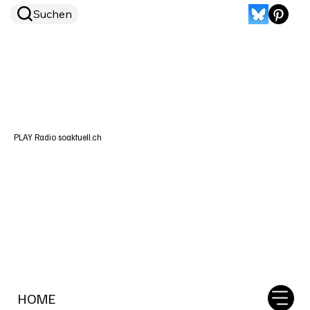
Suchen
PLAY Radio soaktuell.ch
HOME