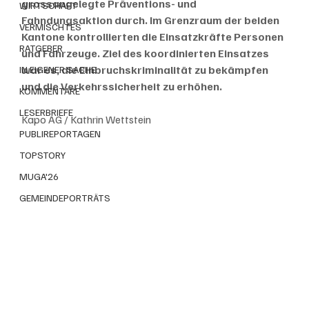
grossangelegte Präventions- und 
WIRTSCHAFT
Fahndungsaktion durch. Im Grenzraum der beiden 
VERMISCHTES
Kantone kontrollierten die Einsatzkräfte Personen 
RATGEBER
und Fahrzeuge. Ziel des koordinierten Einsatzes 
war es, die Einbruchskriminalität zu bekämpfen 
IN EIGENER SACHE
und die Verkehrssicherheit zu erhöhen.
KOMMENTARE
LESERBRIEFE
Kapo AG / Kathrin Wettstein
PUBLIREPORTAGEN
TOPSTORY
MUGA'26
GEMEINDEPORTRÄTS