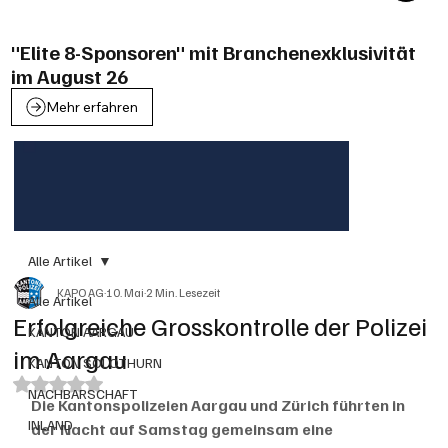
"Elite 8-Sponsoren" mit Branchenexklusivität
im August 26
Mehr erfahren
Alle Artikel
KAPO AG
10. Mai
2 Min. Lesezeit
Alle Artikel
Erfolgreiche Grosskontrolle der Polizei
KANTON AARGAU
im Aargau
KANTON SOLOTHURN
Mit NaN von 5 Sternen bewertet.
NACHBARSCHAFT
Die Kantonspolizeien Aargau und Zürich führten in 
INLAND
der Nacht auf Samstag gemeinsam eine 