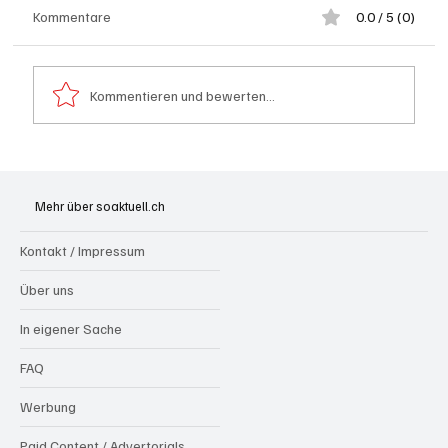
Kommentare
0.0 / 5 (0)
Kommentieren und bewerten...
Badi Seengen: 62-jährige Frau von
Badegast tätlich angegriffen (Zeugen
Mehr über soaktuell.ch
gesucht)
Kontakt / Impressum
Über uns
In eigener Sache
FAQ
Werbung
Paid Content / Advertorials