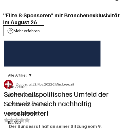
"Elite 8-Sponsoren" mit Branchenexklusivität
im August 26
Mehr erfahren
Alle Artikel
Bundesrat
12. Nov. 2022
2 Min. Lesezeit
Alle Artikel
Sicherheitspolitisches Umfeld der
KANTON AARGAU
Schweiz hat sich nachhaltig
KANTON SOLOTHURN
verschlechtert
NACHBARSCHAFT
Mit NaN von 5 Sternen bewertet.
INLAND
Der Bundesrat hat an seiner Sitzung vom 9. 