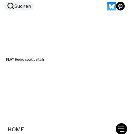
Suchen
PLAY Radio soaktuell.ch
HOME