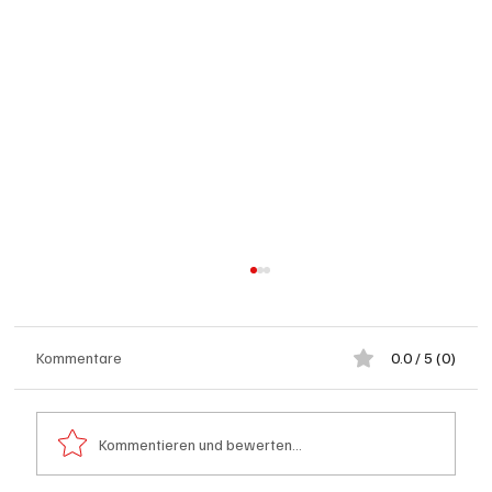
Kommentare
0.0 / 5 (0)
Kommentieren und bewerten...
Schulanfang: Achtung Kinder