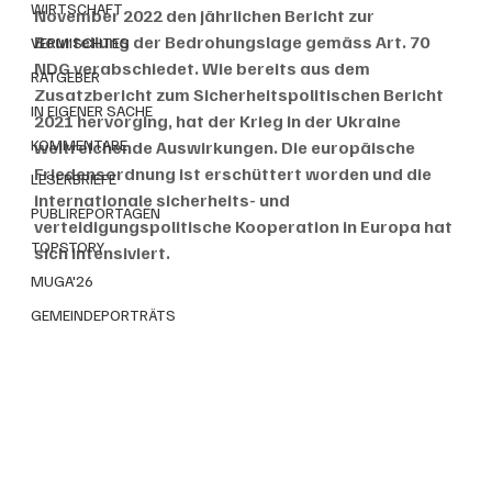
WIRTSCHAFT
November 2022 den jährlichen Bericht zur 
Beurteilung der Bedrohungslage gemäss Art. 70 
VERMISCHTES
NDG verabschiedet. Wie bereits aus dem 
RATGEBER
Zusatzbericht zum Sicherheitspolitischen Bericht 
IN EIGENER SACHE
2021 hervorging, hat der Krieg in der Ukraine 
KOMMENTARE
weitreichende Auswirkungen. Die europäische 
Friedensordnung ist erschüttert worden und die 
LESERBRIEFE
internationale sicherheits- und 
PUBLIREPORTAGEN
verteidigungspolitische Kooperation in Europa hat 
TOPSTORY
sich intensiviert.
MUGA'26
GEMEINDEPORTRÄTS