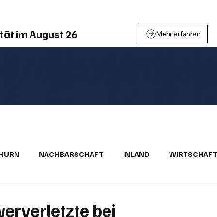
tät im August 26
Mehr erfahren
THURN
NACHBARSCHAFT
INLAND
WIRTSCHAF
BRIEFE
PUBLIREPORTAGEN
TOPSTORY
MUGA'
erverletzte bei