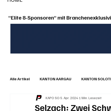
"Elite 8-Sponsoren" mit Branchenexklusivi
Alle Artikel
KANTON AARGAU
KANTON SOLO
KAPO SO
5. Apr. 2024
1 Min. Lesezeit
IN EIGENER SACHE
KOMMENTARE
LESER
Selzach: Zwei Schw