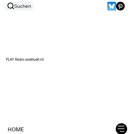
Suchen
PLAY Radio soaktuell.ch
HOME