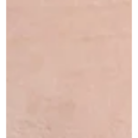
Redaktion soaktuell.ch
3. Sept. 2025
2 Min. Lesezeit
KANTON SOLOTHURN
Bellach: Erste Schockwellen der Trump-
Zollpolitik erreichen Tech-Industrie
Schlechte Konjunktur und Einbruch des US-Markts aufgrund
der hohen Zölle zwingen die Agathon AG in Bellach zu einem
grundlegenden...