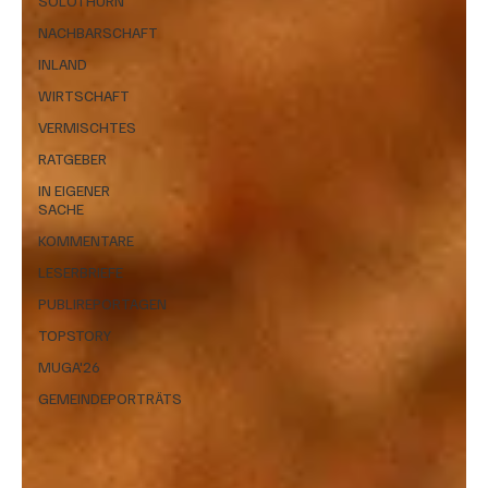
SOLOTHURN
NACHBARSCHAFT
INLAND
WIRTSCHAFT
VERMISCHTES
RATGEBER
IN EIGENER
SACHE
KOMMENTARE
LESERBRIEFE
PUBLIREPORTAGEN
TOPSTORY
MUGA'26
GEMEINDEPORTRÄTS