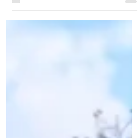
gelegt haben
Im Zusammenhang mit Brandereignissen im Raum
Langendorf, Solothurn und in Bellach sind die Ermittlungen
weit fortgeschritten. Die Staatsanwaltschaft des Kantons
Solothurn wirft dem Beschuldigten vor, für 14
Brandereignisse verantwortlich zu sein. Der Beschuldigte
befindet sich nach wie vor in Haft. Staatsanwaltschaft SO
Symbolbild von unsplash.com Seit Juni letzten Jahres kam es
im Raum Langendorf, Solothurn und Bellach zu zahlreichen
Bränden, bei welchen Hinweise auf Brandst