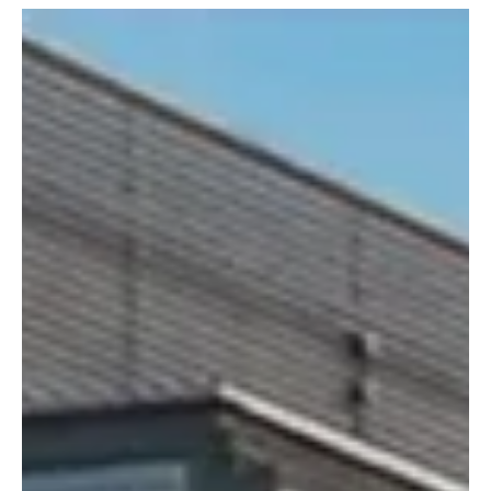
KANTON SOLOTHURN
Busangebot an der Solothurner Fasnacht 2026
«Gässli uf Gässli ab»
Am Schmutzigen Donnerstag, 12. Februar bringen zahlreiche
Chessler-Busse frühmorgens die Närrinnen und Narren sicher
und bequem an die Solothurner Chesslete. Während den
verschiedenen Fasnachtsumzügen in Solothurn am 15. und
17. Februar, in Luterbach am 12. Februar und in Biberist am
15. Februar kommt es zu Strassensperrungen mit
Busumleitungen und nicht bedienten Bushaltestellen.
Busbetrieb Solothurn Grenchen und Umgebung AG
Symbolbild von BSU Abfahrten der «Chessler-Busse»