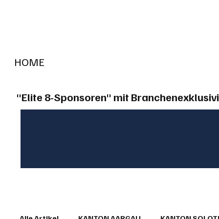
HOME
RADIO "live"
Aargau
Solothurn
Gem
"Elite 8-Sponsoren" mit Branchenexklusivi
Alle Artikel
KANTON AARGAU
KANTON SOLO