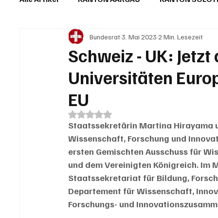
Bundesrat
3. Mai 2023
2 Min. Lesezeit
IN EIGENER SACHE
KOMMENTARE
LESER
Schweiz - UK: Jetzt
Universitäten Eur
EU
Mit NaN von 5 Sternen bewertet.
Staatssekretärin Martina Hirayama un
Wissenschaft, Forschung und Innovat
ersten Gemischten Ausschuss für Wis
und dem Vereinigten Königreich. Im 
Staatssekretariat für Bildung, Forsc
Departement für Wissenschaft, Innova
Forschungs- und Innovationszusamm