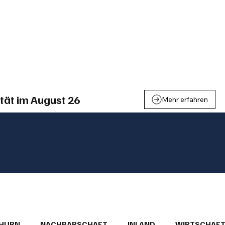
einden
Nachbarschaft
Inland
Wirtschaft
Leben
We
tät im August 26
Mehr erfahren
THURN
NACHBARSCHAFT
INLAND
WIRTSCHAF